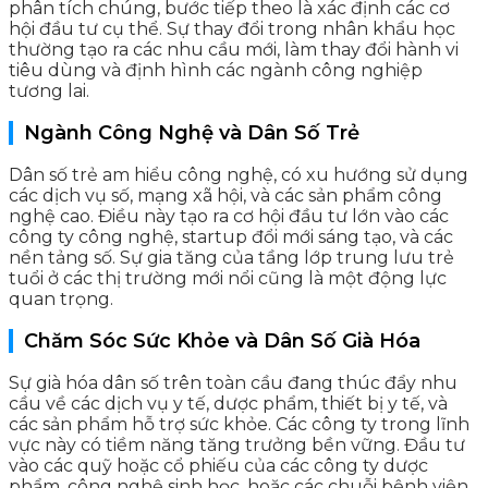
phân tích chúng, bước tiếp theo là xác định các cơ
hội đầu tư cụ thể. Sự thay đổi trong nhân khẩu học
thường tạo ra các nhu cầu mới, làm thay đổi hành vi
tiêu dùng và định hình các ngành công nghiệp
tương lai.
Ngành Công Nghệ và Dân Số Trẻ
Dân số trẻ am hiểu công nghệ, có xu hướng sử dụng
các dịch vụ số, mạng xã hội, và các sản phẩm công
nghệ cao. Điều này tạo ra cơ hội đầu tư lớn vào các
công ty công nghệ, startup đổi mới sáng tạo, và các
nền tảng số. Sự gia tăng của tầng lớp trung lưu trẻ
tuổi ở các thị trường mới nổi cũng là một động lực
quan trọng.
Chăm Sóc Sức Khỏe và Dân Số Già Hóa
Sự già hóa dân số trên toàn cầu đang thúc đẩy nhu
cầu về các dịch vụ y tế, dược phẩm, thiết bị y tế, và
các sản phẩm hỗ trợ sức khỏe. Các công ty trong lĩnh
vực này có tiềm năng tăng trưởng bền vững. Đầu tư
vào các quỹ hoặc cổ phiếu của các công ty dược
phẩm, công nghệ sinh học, hoặc các chuỗi bệnh viện,