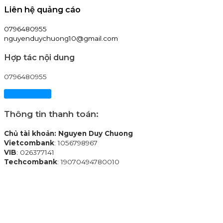
Liên hệ quảng cáo
0796480955
nguyenduychuong10@gmail.com
Hợp tác nội dung
0796480955
Xem chi tiết
Thông tin thanh toán:
Chủ tài khoản: Nguyen Duy Chuong
Vietcombank
: 1056798967
VIB
: 026377141
Techcombank
: 19070494780010