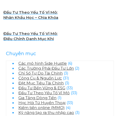
Hướng Già Hóa Dân Số
Đầu Tư Theo Yếu Tố Vĩ Mô:
Nhân Khẩu Học – Chìa Khóa
Xu Hướng Đầu Tư Dài Hạn
Đầu Tư Theo Yếu Tố Vĩ Mô:
Điều Chỉnh Danh Mục Khi
Lãi Suất Thay Đổi
Chuyên mục
Các mô hình Side Hustle
(6)
Các Trường Phái Đầu Tư Lớn
(2)
Chỉ Số Tự Do Tài Chính
(3)
Công Cụ & Nguồn Lực
(31)
Đặt Mục Tiêu Tài Chính
(3)
Đầu Tư Bền Vững & ESG
(33)
Đầu Tư Theo Yếu Tố Vĩ Mô
(33)
Gia Tăng Dòng Tiền
(1)
Học Hỏi Từ Huyền Thoại
(33)
Kiếm tiền online (MMO)
(4)
Kỹ năng tạo ra thu nhập cao
(3)