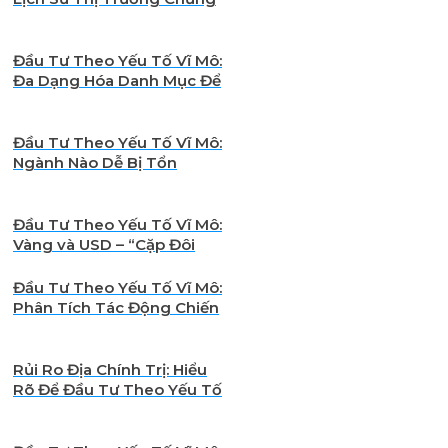
Khoán Qua Các Sự Kiện Địa
Chính Trị Lớn
Đầu Tư Theo Yếu Tố Vĩ Mô:
Đa Dạng Hóa Danh Mục Để
Vượt Qua Rủi Ro Địa Chính
Trị
Đầu Tư Theo Yếu Tố Vĩ Mô:
Ngành Nào Dễ Bị Tổn
Thương Nhất Trước Rủi Ro
Địa Chính Trị?
Đầu Tư Theo Yếu Tố Vĩ Mô:
Vàng và USD – “Cặp Đôi
Quyền Lực” Khi Thế Giới
Bất Ổn
Đầu Tư Theo Yếu Tố Vĩ Mô:
Phân Tích Tác Động Chiến
Tranh Thương Mại Đến
Danh Mục Đầu Tư
Rủi Ro Địa Chính Trị: Hiểu
Rõ Để Đầu Tư Theo Yếu Tố
Vĩ Mô Thành Công