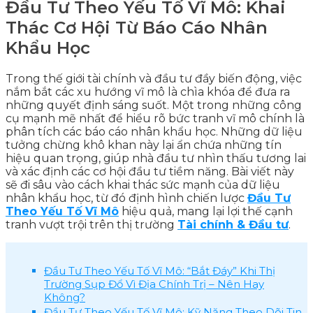
Đầu Tư Theo Yếu Tố Vĩ Mô: Khai
Thác Cơ Hội Từ Báo Cáo Nhân
Khẩu Học
Trong thế giới tài chính và đầu tư đầy biến động, việc
nắm bắt các xu hướng vĩ mô là chìa khóa để đưa ra
những quyết định sáng suốt. Một trong những công
cụ mạnh mẽ nhất để hiểu rõ bức tranh vĩ mô chính là
phân tích các báo cáo nhân khẩu học. Những dữ liệu
tưởng chừng khô khan này lại ẩn chứa những tín
hiệu quan trọng, giúp nhà đầu tư nhìn thấu tương lai
và xác định các cơ hội đầu tư tiềm năng. Bài viết này
sẽ đi sâu vào cách khai thác sức mạnh của dữ liệu
nhân khẩu học, từ đó định hình chiến lược
Đầu Tư
Theo Yếu Tố Vĩ Mô
hiệu quả, mang lại lợi thế cạnh
tranh vượt trội trên thị trường
Tài chính & Đầu tư
.
Đầu Tư Theo Yếu Tố Vĩ Mô: “Bắt Đáy” Khi Thị
Trường Sụp Đổ Vì Địa Chính Trị – Nên Hay
Không?
Đầu Tư Theo Yếu Tố Vĩ Mô: Kỹ Năng Theo Dõi Tin