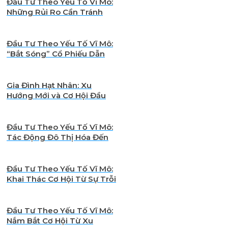
Đầu Tư Theo Yếu Tố Vĩ Mô:
Những Rủi Ro Cần Tránh
Khi Chỉ Dựa Vào Nhân Khẩu
Học
Đầu Tư Theo Yếu Tố Vĩ Mô:
“Bắt Sóng” Cổ Phiếu Dẫn
Đầu Xu Hướng Nhân Khẩu
Học Việt Nam
Gia Đình Hạt Nhân: Xu
Hướng Mới và Cơ Hội Đầu
Tư Theo Yếu Tố Vĩ Mô
Đầu Tư Theo Yếu Tố Vĩ Mô:
Tác Động Đô Thị Hóa Đến
Bất Động Sản & Tiêu Dùng
Đầu Tư Theo Yếu Tố Vĩ Mô:
Khai Thác Cơ Hội Từ Sự Trỗi
Dậy Của Thế Hệ Gen Z
Đầu Tư Theo Yếu Tố Vĩ Mô:
Nắm Bắt Cơ Hội Từ Xu