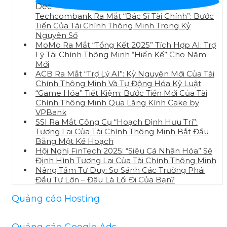
Dec
Techcombank Ra Mắt “Bác Sĩ Tài Chính”: Bước
Tiến Của Tài Chính Thông Minh Trong Kỷ
Nguyên Số
MoMo Ra Mắt “Tổng Kết 2025” Tích Hợp AI: Trợ
Lý Tài Chính Thông Minh “Hiến Kế” Cho Năm
Mới
ACB Ra Mắt “Trợ Lý AI”: Kỷ Nguyên Mới Của Tài
Chính Thông Minh Và Tự Động Hóa Kỷ Luật
“Game Hóa” Tiết Kiệm: Bước Tiến Mới Của Tài
Chính Thông Minh Qua Lăng Kính Cake by
VPBank
SSI Ra Mắt Công Cụ “Hoạch Định Hưu Trí”:
Tương Lai Của Tài Chính Thông Minh Bắt Đầu
Bằng Một Kế Hoạch
Hội Nghị FinTech 2025: “Siêu Cá Nhân Hóa” Sẽ
Định Hình Tương Lai Của Tài Chính Thông Minh
Nâng Tầm Tư Duy: So Sánh Các Trường Phái
Đầu Tư Lớn – Đâu Là Lối Đi Của Bạn?
Quảng cáo Hosting
Quảng cáo Google Ads