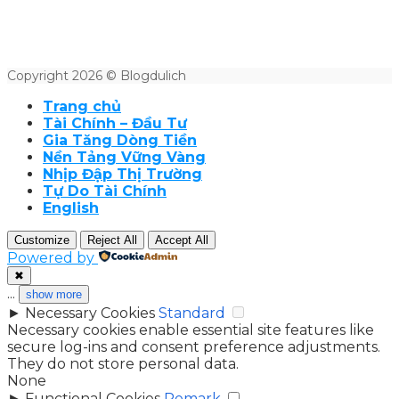
Copyright 2026 © Blogdulich
Trang chủ
Tài Chính – Đầu Tư
Gia Tăng Dòng Tiền
Nền Tảng Vững Vàng
Nhịp Đập Thị Trường
Tự Do Tài Chính
English
Customize
Reject All
Accept All
Powered by
✖
...
show more
►
Necessary Cookies
Standard
Necessary cookies enable essential site features like
secure log-ins and consent preference adjustments.
They do not store personal data.
None
►
Functional Cookies
Remark