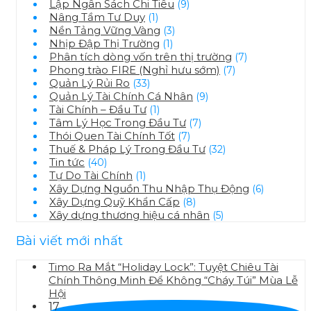
Lập Ngân Sách Chi Tiêu
(9)
Nâng Tầm Tư Duy
(1)
Nền Tảng Vững Vàng
(3)
Nhịp Đập Thị Trường
(1)
Phân tích dòng vốn trên thị trường
(7)
Phong trào FIRE (Nghỉ hưu sớm)
(7)
Quản Lý Rủi Ro
(33)
Quản Lý Tài Chính Cá Nhân
(9)
Tài Chính – Đầu Tư
(1)
Tâm Lý Học Trong Đầu Tư
(7)
Thói Quen Tài Chính Tốt
(7)
Thuế & Pháp Lý Trong Đầu Tư
(32)
Tin tức
(40)
Tự Do Tài Chính
(1)
Xây Dựng Nguồn Thu Nhập Thụ Động
(6)
Xây Dựng Quỹ Khẩn Cấp
(8)
Xây dựng thương hiệu cá nhân
(5)
Bài viết mới nhất
Timo Ra Mắt “Holiday Lock”: Tuyệt Chiêu Tài
Chính Thông Minh Để Không “Cháy Túi” Mùa Lễ
Hội
17