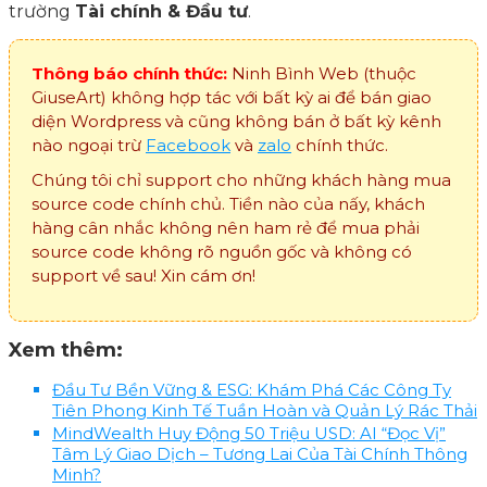
trường
Tài chính & Đầu tư
.
Thông báo chính thức:
Ninh Bình Web (thuộc
GiuseArt) không hợp tác với bất kỳ ai để bán giao
diện Wordpress và cũng không bán ở bất kỳ kênh
nào ngoại trừ
Facebook
và
zalo
chính thức.
Chúng tôi chỉ support cho những khách hàng mua
source code chính chủ. Tiền nào của nấy, khách
hàng cân nhắc không nên ham rẻ để mua phải
source code không rõ nguồn gốc và không có
support về sau! Xin cám ơn!
Xem thêm:
Đầu Tư Bền Vững & ESG: Khám Phá Các Công Ty
Tiên Phong Kinh Tế Tuần Hoàn và Quản Lý Rác Thải
MindWealth Huy Động 50 Triệu USD: AI “Đọc Vị”
Tâm Lý Giao Dịch – Tương Lai Của Tài Chính Thông
Minh?