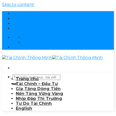
Skip to content
Điều khoản
Chính sách
Bản quyền
Liên hệ
nguyenduychuong10@gmail.com
0796480955
Trang chủ
Tài Chính – Đầu Tư
Gia Tăng Dòng Tiền
Nền Tảng Vững Vàng
Nhịp Đập Thị Trường
Tự Do Tài Chính
English