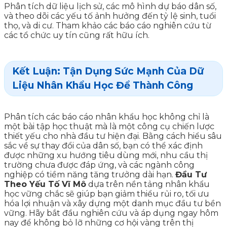
Phân tích dữ liệu lịch sử, các mô hình dự báo dân số,
và theo dõi các yếu tố ảnh hưởng đến tỷ lệ sinh, tuổi
thọ, và di cư. Tham khảo các báo cáo nghiên cứu từ
các tổ chức uy tín cũng rất hữu ích.
Kết Luận: Tận Dụng Sức Mạnh Của Dữ
Liệu Nhân Khẩu Học Để Thành Công
Phân tích các báo cáo nhân khẩu học không chỉ là
một bài tập học thuật mà là một công cụ chiến lược
thiết yếu cho nhà đầu tư hiện đại. Bằng cách hiểu sâu
sắc về sự thay đổi của dân số, bạn có thể xác định
được những xu hướng tiêu dùng mới, nhu cầu thị
trường chưa được đáp ứng, và các ngành công
nghiệp có tiềm năng tăng trưởng dài hạn.
Đầu Tư
Theo Yếu Tố Vĩ Mô
dựa trên nền tảng nhân khẩu
học vững chắc sẽ giúp bạn giảm thiểu rủi ro, tối ưu
hóa lợi nhuận và xây dựng một danh mục đầu tư bền
vững. Hãy bắt đầu nghiên cứu và áp dụng ngay hôm
nay để không bỏ lỡ những cơ hội vàng trên thị