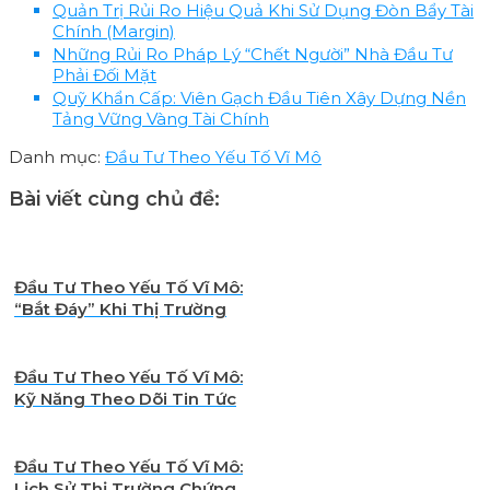
Quản Trị Rủi Ro Hiệu Quả Khi Sử Dụng Đòn Bẩy Tài
Chính (Margin)
Những Rủi Ro Pháp Lý “Chết Người” Nhà Đầu Tư
Phải Đối Mặt
Quỹ Khẩn Cấp: Viên Gạch Đầu Tiên Xây Dựng Nền
Tảng Vững Vàng Tài Chính
Danh mục:
Đầu Tư Theo Yếu Tố Vĩ Mô
Bài viết cùng chủ đề:
Đầu Tư Theo Yếu Tố Vĩ Mô:
“Bắt Đáy” Khi Thị Trường
Sụp Đổ Vì Địa Chính Trị –
Nên Hay Không?
Đầu Tư Theo Yếu Tố Vĩ Mô:
Kỹ Năng Theo Dõi Tin Tức
Thế Giới Của Nhà Đầu Tư
Thông Minh
Đầu Tư Theo Yếu Tố Vĩ Mô:
Lịch Sử Thị Trường Chứng