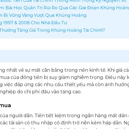
 Bước Tiến Của Tài Chính Thông Minh Trong Kỷ Nguyên Số
m: Bài Học Quản Trị Rủi Ro Qua Các Giai Đoạn Khủng Hoản
uẩn Bị Vững Vàng Vượt Qua Khủng Hoảng
ng 1997 & 2008 Cho Nhà Đầu Tư
 Thường Tăng Giá Trong Khủng Hoảng Tài Chính?
g nhất về sự mất cân bằng trong nền kinh tế. Khi giá c
ức mua của đồng tiền bị suy giảm nghiêm trọng. Điều này
ng việc đáp ứng các nhu cầu thiết yếu mà còn ảnh hưởn
ghiệp do chi phí đầu vào tăng cao.
 mua
y của người dân. Tiền tiết kiệm trong ngân hàng mất dần g
 các tài sản có thu nhập cố định trở nên kém hấp dẫn. N