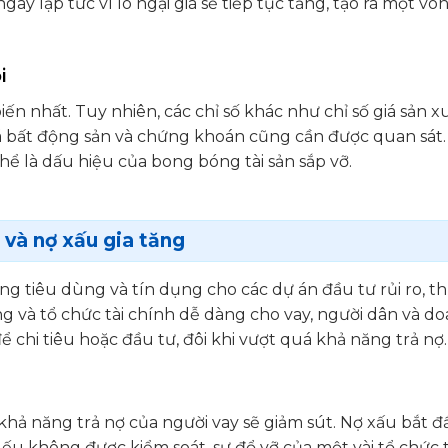
ay lập tức vì lo ngại giá sẽ tiếp tục tăng, tạo ra một vò
i
iến nhất. Tuy nhiên, các chỉ số khác như chỉ số giá sản x
giá bất động sản và chứng khoán cũng cần được quan sát.
thể là dấu hiệu của bong bóng tài sản sắp vỡ.
 và nợ xấu gia tăng
ụng tiêu dùng và tín dụng cho các dự án đầu tư rủi ro, 
g và tổ chức tài chính dễ dàng cho vay, người dân và d
chi tiêu hoặc đầu tư, đôi khi vượt quá khả năng trả nợ.
, khả năng trả nợ của người vay sẽ giảm sút. Nợ xấu bắt đ
ếu không được kiểm soát, sự đổ vỡ của một vài tổ chức t