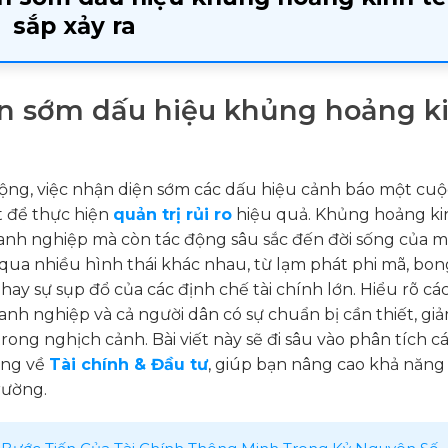
sắp xảy ra
iện sớm dấu hiệu khủng hoảng k
động, việc nhận diện sớm các dấu hiệu cảnh báo một cuộ
t để thực hiện
quản trị rủi ro
hiệu quả. Khủng hoảng ki
anh nghiệp mà còn tác động sâu sắc đến đời sống của m
n qua nhiều hình thái khác nhau, từ lạm phát phi mã, bon
ay sự sụp đổ của các định chế tài chính lớn. Hiểu rõ các
nh nghiệp và cả người dân có sự chuẩn bị cần thiết, gi
trong nghịch cảnh. Bài viết này sẽ đi sâu vào phân tích cá
ảng về
Tài chính & Đầu tư
, giúp bạn nâng cao khả năng
rường.