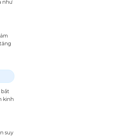
á như
giảm
 tăng
 bắt
n kinh
ạn suy