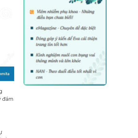
g
lý đám
ự