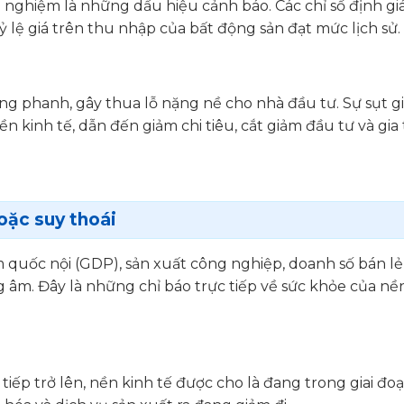
h nghiệm là những dấu hiệu cảnh báo. Các chỉ số định gi
ỷ lệ giá trên thu nhập của bất động sản đạt mức lịch sử.
hông phanh, gây thua lỗ nặng nề cho nhà đầu tư. Sự sụt 
ền kinh tế, dẫn đến giảm chi tiêu, cắt giảm đầu tư và gia
oặc suy thoái
m quốc nội (GDP), sản xuất công nghiệp, doanh số bán lẻ
 âm. Đây là những chỉ báo trực tiếp về sức khỏe của nề
tiếp trở lên, nền kinh tế được cho là đang trong giai đo