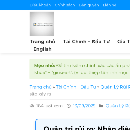
Skip
Điều khoản
Chính sách
Bản quyền
Liên hệ
to
content
Trang chủ
Tài Chính – Đầu Tư
Gia 
English
Mẹo nhỏ:
Để tìm kiếm chính xác các ấn phẩ
khóa" + "giuseart". (Ví dụ: thiệp tân linh mục
Trang chủ
»
Tài Chính - Đầu Tư
»
Quản Lý Rủi 
sắp xảy ra
Quản Lý Rủ
184 lượt xem
13/09/2025
Quản trị rủi ro: Nhận d