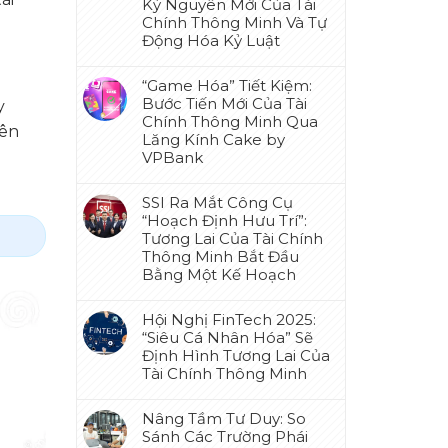
Kỷ Nguyên Mới Của Tài
Chính Thông Minh Và Tự
Động Hóa Kỷ Luật
“Game Hóa” Tiết Kiệm:
Bước Tiến Mới Của Tài
y
Chính Thông Minh Qua
nên
Lăng Kính Cake by
VPBank
SSI Ra Mắt Công Cụ
“Hoạch Định Hưu Trí”:
Tương Lai Của Tài Chính
Thông Minh Bắt Đầu
Bằng Một Kế Hoạch
Hội Nghị FinTech 2025:
“Siêu Cá Nhân Hóa” Sẽ
Định Hình Tương Lai Của
Tài Chính Thông Minh
Nâng Tầm Tư Duy: So
Sánh Các Trường Phái