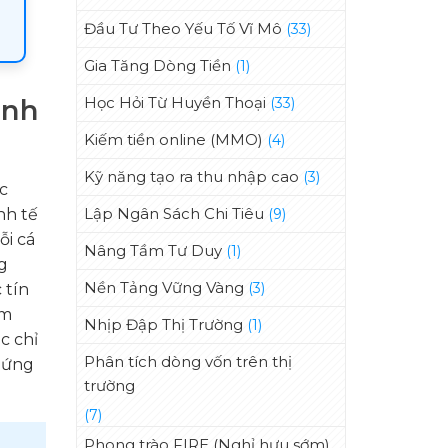
Đầu Tư Theo Yếu Tố Vĩ Mô
(33)
Gia Tăng Dòng Tiền
(1)
Học Hỏi Từ Huyền Thoại
inh
(33)
Kiếm tiền online (MMO)
(4)
Kỹ năng tạo ra thu nhập cao
(3)
c
Lập Ngân Sách Chi Tiêu
nh tế
(9)
ỗi cá
Nâng Tầm Tư Duy
(1)
g
Nền Tảng Vững Vàng
(3)
 tín
ảm
Nhịp Đập Thị Trường
(1)
c chỉ
Phân tích dòng vốn trên thị
 ứng
trường
(7)
Phong trào FIRE (Nghỉ hưu sớm)