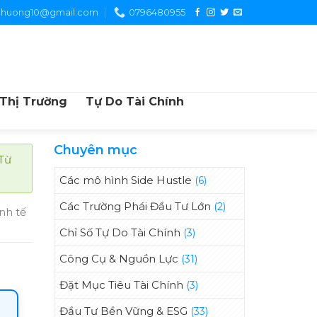
chuong10@gmail.com
0796480955
 Thị Trường
Tự Do Tài Chính
Chuyên mục
"Từ
Các mô hình Side Hustle
(6)
Các Trường Phái Đầu Tư Lớn
(2)
nh tế
Chỉ Số Tự Do Tài Chính
(3)
Công Cụ & Nguồn Lực
(31)
Đặt Mục Tiêu Tài Chính
(3)
Đầu Tư Bền Vững & ESG
(33)