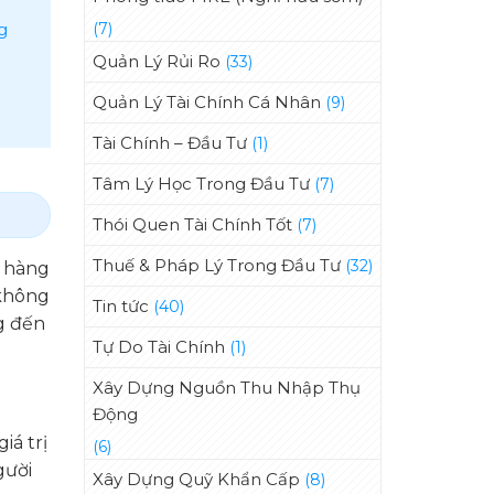
(7)
g
Quản Lý Rủi Ro
(33)
Quản Lý Tài Chính Cá Nhân
(9)
Tài Chính – Đầu Tư
(1)
Tâm Lý Học Trong Đầu Tư
(7)
Thói Quen Tài Chính Tốt
(7)
Thuế & Pháp Lý Trong Đầu Tư
(32)
ả hàng
 không
Tin tức
(40)
g đến
Tự Do Tài Chính
(1)
Xây Dựng Nguồn Thu Nhập Thụ
Động
iá trị
(6)
gười
Xây Dựng Quỹ Khẩn Cấp
(8)