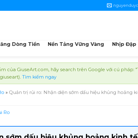
nguyenduy
Tăng Dòng Tiền
Nền Tảng Vững Vàng
Nhịp Đập
m của GiuseArt.com, hãy search trên Google với cú pháp: 
 giuseart).
Tìm kiếm ngay
Ro
»
Quản trị rủi ro: Nhận diện sớm dấu hiệu khủng hoảng ki
i Ro
iện sớm dấu hiệu khủng hoảng kinh tế