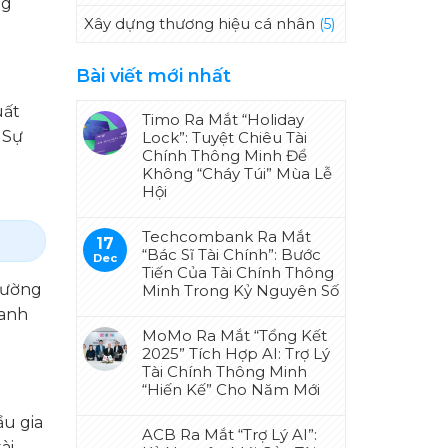
ng
Xây dựng thương hiệu cá nhân
(5)
Bài viết mới nhất
uất
Timo Ra Mắt “Holiday
 Sự
Lock”: Tuyệt Chiêu Tài
Chính Thông Minh Để
Không “Cháy Túi” Mùa Lễ
Hội
Techcombank Ra Mắt
17
“Bác Sĩ Tài Chính”: Bước
Dec
Tiến Của Tài Chính Thông
thường
Minh Trong Kỷ Nguyên Số
oanh
MoMo Ra Mắt “Tổng Kết
2025” Tích Hợp AI: Trợ Lý
Tài Chính Thông Minh
“Hiến Kế” Cho Năm Mới
ầu gia
ACB Ra Mắt “Trợ Lý AI”:
ài