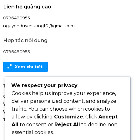
Liên hệ quảng cáo
0796480955
nguyenduychuong10@gmail.com
Hợp tác nội dung
0796480955
Xem chi tiết
We respect your privacy
Thông tin thanh toán:
Cookies help us improve your experience,
Chủ tài khoản: Nguyen Duy Chuong
deliver personalized content, and analyze
Vietcombank
: 1056798967
traffic. You can choose which cookies to
VIB
: 026377141
allow by clicking
Customize
. Click
Accept
Techcombank
: 19070494780010
All
to consent or
Reject All
to decline non-
essential cookies.