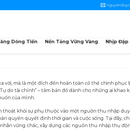
nguyenduy
Tăng Dòng Tiền
Nền Tảng Vững Vàng
Nhịp Đập
 xa vời, mà là một đích đến hoàn toàn có thể chinh phục
ự do tài chính” – tấm bản đồ dành cho những ai khao k
muốn của mình.
 thoát khỏi sự phụ thuộc vào một nguồn thu nhập duy n
toàn quyền quyết định thời gian và cuộc sống. Tại đây, c
h cá nhân vững chắc, xây dựng các nguồn thu nhập thụ độ