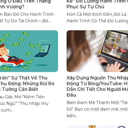
ng Ở Đâu Trên Thang
Kế” Đo Lường Hành Trình 
nh Vượng?
Phục Sự Tự Chủ
m Bản Đồ Cho Hành Trình
Hơn Cả Một Đích Đến, Đó Là
 Tự Do Tài Chính – đối...
Hành Trình Có Thể Đo Lường 
rần” Sự Thật Về Thu
Xây Dựng Nguồn Thu Nhậ
hụ Động: Những Rủi Ro
Động Từ Blog/YouTube: 
 Tưởng Cần Biết
Dẫn Chi Tiết Cho Người Mớ
Đầu
u Giấc Mơ “Kiếm Tiền
Biến Đam Mê Thành Một “Tài
úc Ngủ” “Thu nhập thụ
Số” Bạn có một đam mê, mộ
 cụm...
kiến...