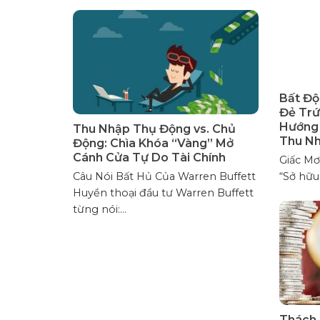
Bất Độ
Đẻ Trứ
Hướng
Thu Nhập Thụ Động vs. Chủ
Thu N
Động: Chìa Khóa “Vàng” Mở
Cánh Cửa Tự Do Tài Chính
Giấc Mơ
Câu Nói Bất Hủ Của Warren Buffett
“Sở hữu 
Huyền thoại đầu tư Warren Buffett
từng nói:...
Thách 