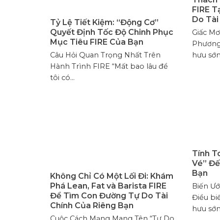
FIRE T
Do Tài
Tỷ Lệ Tiết Kiệm: “Động Cơ”
Quyết Định Tốc Độ Chinh Phục
Giấc Mơ
Mục Tiêu FIRE Của Bạn
Phương
Câu Hỏi Quan Trọng Nhất Trên
hưu sớm)
Hành Trình FIRE “Mất bao lâu để
tôi có...
Tính T
Vé” Đế
Bạn
Không Chỉ Có Một Lối Đi: Khám
Phá Lean, Fat và Barista FIRE
Biến Ư
Để Tìm Con Đường Tự Do Tài
Điều bi
Chính Của Riêng Bạn
hưu sớm)
Cuộc Cách Mạng Mang Tên “Tự Do