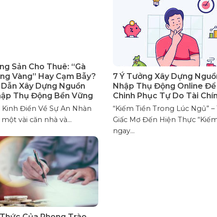
ng Sản Cho Thuê: “Gà
ng Vàng” Hay Cạm Bẫy?
7 Ý Tưởng Xây Dựng Nguồ
 Dẫn Xây Dựng Nguồn
Nhập Thụ Động Online Để
hập Thụ Động Bền Vững
Chinh Phục Tự Do Tài Chí
 Kinh Điển Về Sự An Nhàn
“Kiếm Tiền Trong Lúc Ngủ” –
một vài căn nhà và...
Giấc Mơ Đến Hiện Thực “Kiếm
ngay...
Thức Của Phong Trào