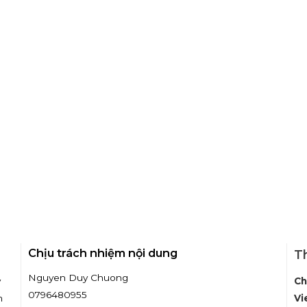
Chịu trách nhiệm nội dung
Th
Nguyen Duy Chuong
y
Ch
0796480955
m
Vi