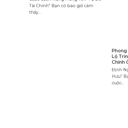
Tài Chính” Bạn có bao giờ cảm
thấy...
Phong 
Lộ Trì
Chính 
Định Ng
Hưu” Bạ
cuộc...