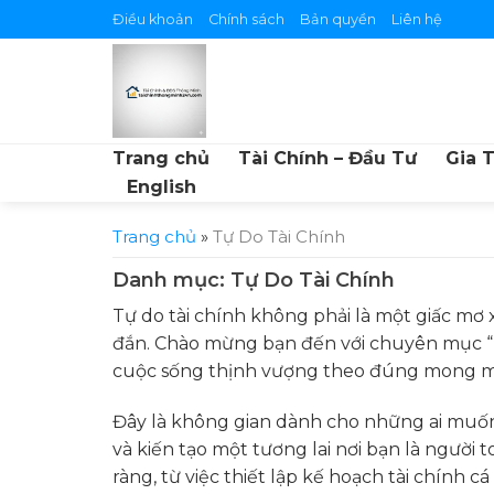
Skip
Điều khoản
Chính sách
Bản quyền
Liên hệ
to
content
Trang chủ
Tài Chính – Đầu Tư
Gia 
English
Trang chủ
»
Tự Do Tài Chính
Danh mục:
Tự Do Tài Chính
Tự do tài chính không phải là một giấc mơ
đắn. Chào mừng bạn đến với chuyên mục “T
cuộc sống thịnh vượng theo đúng mong 
Đây là không gian dành cho những ai muốn
và kiến tạo một tương lai nơi bạn là người 
ràng, từ việc thiết lập kế hoạch tài chín