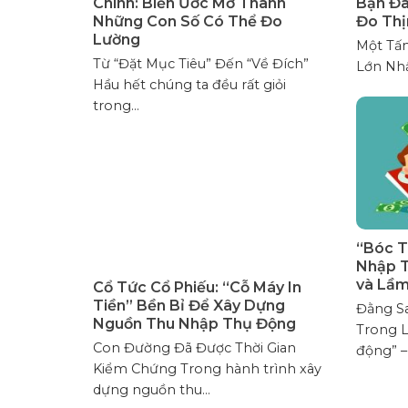
Chính: Biến Ước Mơ Thành
Bạn Đa
Những Con Số Có Thể Đo
Đo Thị
Lường
Một Tấ
Từ “Đặt Mục Tiêu” Đến “Về Đích”
Lớn Nhất
Hầu hết chúng ta đều rất giỏi
trong...
“Bóc T
Nhập T
và Lầm
Cổ Tức Cổ Phiếu: “Cỗ Máy In
Tiền” Bền Bỉ Để Xây Dựng
Đằng Sa
Nguồn Thu Nhập Thụ Động
Trong L
Con Đường Đã Được Thời Gian
động” –
Kiểm Chứng Trong hành trình xây
dựng nguồn thu...