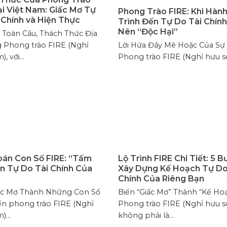
ại Việt Nam: Giấc Mơ Tự
Phong Trào FIRE: Khi Hàn
 Chính và Hiện Thực
Trình Đến Tự Do Tài Chính
Nên “Độc Hại”
 Toàn Cầu, Thách Thức Địa
 Phong trào FIRE (Nghỉ
Lời Hứa Đầy Mê Hoặc Của Sự
, với...
Phong trào FIRE (Nghỉ hưu sớ
oán Con Số FIRE: “Tấm
Lộ Trình FIRE Chi Tiết: 5 
n Tự Do Tài Chính Của
Xây Dựng Kế Hoạch Tự Do
Chính Của Riêng Bạn
ớc Mơ Thành Những Con Số
Biến “Giấc Mơ” Thành “Kế Ho
ến phong trào FIRE (Nghỉ
Phong trào FIRE (Nghỉ hưu 
...
không phải là...