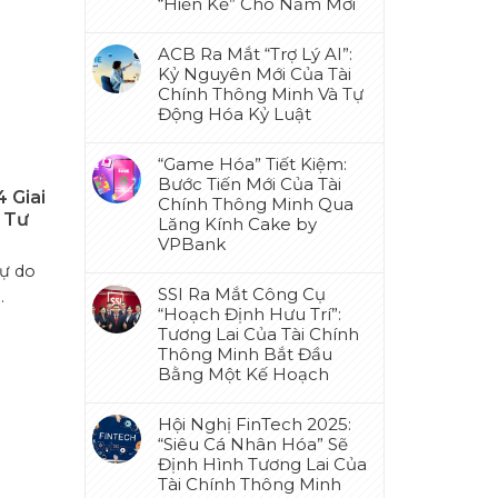
“Hiến Kế” Cho Năm Mới
ACB Ra Mắt “Trợ Lý AI”:
Kỷ Nguyên Mới Của Tài
Chính Thông Minh Và Tự
Động Hóa Kỷ Luật
“Game Hóa” Tiết Kiệm:
Bước Tiến Mới Của Tài
4 Giai
Chính Thông Minh Qua
 Tư
Lăng Kính Cake by
VPBank
Tự do
SSI Ra Mắt Công Cụ
.
“Hoạch Định Hưu Trí”:
Tương Lai Của Tài Chính
Thông Minh Bắt Đầu
Bằng Một Kế Hoạch
Hội Nghị FinTech 2025:
“Siêu Cá Nhân Hóa” Sẽ
Định Hình Tương Lai Của
Tài Chính Thông Minh