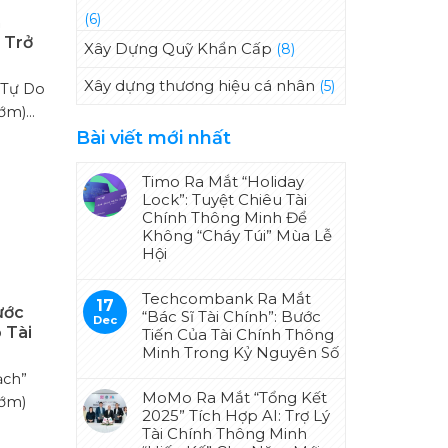
(6)
h
 Trở
Xây Dựng Quỹ Khẩn Cấp
(8)
Xây dựng thương hiệu cá nhân
(5)
 Tự Do
m)...
Bài viết mới nhất
Timo Ra Mắt “Holiday
Lock”: Tuyệt Chiêu Tài
Chính Thông Minh Để
Không “Cháy Túi” Mùa Lễ
Hội
Techcombank Ra Mắt
17
Bước
“Bác Sĩ Tài Chính”: Bước
Dec
 Tài
Tiến Của Tài Chính Thông
Minh Trong Kỷ Nguyên Số
ạch”
MoMo Ra Mắt “Tổng Kết
sớm)
2025” Tích Hợp AI: Trợ Lý
Tài Chính Thông Minh