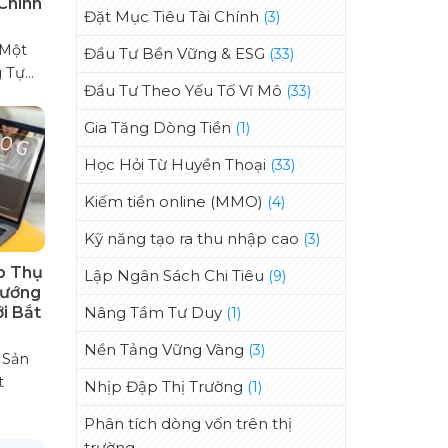
Chinh
Đặt Mục Tiêu Tài Chính
(3)
 Một
Đầu Tư Bền Vững & ESG
(33)
Tự...
Đầu Tư Theo Yếu Tố Vĩ Mô
(33)
Gia Tăng Dòng Tiền
(1)
Học Hỏi Từ Huyền Thoại
(33)
Kiếm tiền online (MMO)
(4)
Kỹ năng tạo ra thu nhập cao
(3)
p Thụ
Lập Ngân Sách Chi Tiêu
(9)
Hướng
Nâng Tầm Tư Duy
i Bắt
(1)
Nền Tảng Vững Vàng
(3)
 Sản
t
Nhịp Đập Thị Trường
(1)
Phân tích dòng vốn trên thị
trường