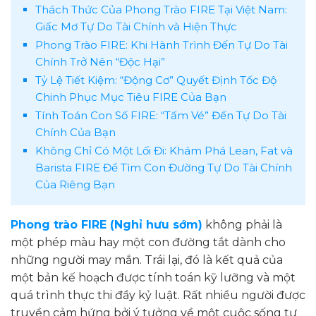
Thách Thức Của Phong Trào FIRE Tại Việt Nam:
Giấc Mơ Tự Do Tài Chính và Hiện Thực
Phong Trào FIRE: Khi Hành Trình Đến Tự Do Tài
Chính Trở Nên “Độc Hại”
Tỷ Lệ Tiết Kiệm: “Động Cơ” Quyết Định Tốc Độ
Chinh Phục Mục Tiêu FIRE Của Bạn
Tính Toán Con Số FIRE: “Tấm Vé” Đến Tự Do Tài
Chính Của Bạn
Không Chỉ Có Một Lối Đi: Khám Phá Lean, Fat và
Barista FIRE Để Tìm Con Đường Tự Do Tài Chính
Của Riêng Bạn
Phong trào FIRE (Nghỉ hưu sớm)
không phải là
một phép màu hay một con đường tắt dành cho
những người may mắn. Trái lại, đó là kết quả của
một bản kế hoạch được tính toán kỹ lưỡng và một
quá trình thực thi đầy kỷ luật. Rất nhiều người được
truyền cảm hứng bởi ý tưởng về một cuộc sống tự