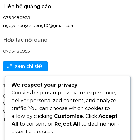
Liên hệ quảng cáo
0796480955
nguyenduychuong10@gmail.com
Hợp tác nội dung
0796480955
Xem chi tiết
We respect your privacy
Thông tin thanh toán:
Cookies help us improve your experience,
Chủ tài khoản: Nguyen Duy Chuong
deliver personalized content, and analyze
Vietcombank
: 1056798967
traffic. You can choose which cookies to
VIB
: 026377141
allow by clicking
Customize
. Click
Accept
Techcombank
: 19070494780010
All
to consent or
Reject All
to decline non-
essential cookies.