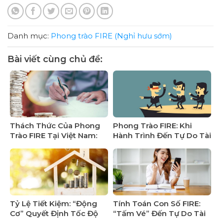
Danh mục:
Phong trào FIRE (Nghỉ hưu sớm)
Bài viết cùng chủ đề:
Thách Thức Của Phong
Phong Trào FIRE: Khi
Trào FIRE Tại Việt Nam:
Hành Trình Đến Tự Do Tài
Giấc Mơ Tự Do Tài Chính
Chính Trở Nên “Độc Hại”
và Hiện Thực
Tỷ Lệ Tiết Kiệm: “Động
Tính Toán Con Số FIRE:
Cơ” Quyết Định Tốc Độ
“Tấm Vé” Đến Tự Do Tài