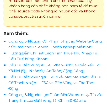
mua source code chính chủ. Tiền nào của nấy,
khách hàng cân nhắc không nên ham rẻ để mua
phải source code không rõ nguồn gốc và không
có support về sau! Xin cám ơn!
Xem thêm:
Công cụ & Nguồn lực: Khám phá các Website Cung
cấp Báo cáo Tài chính Doanh nghiệp Miễn phí
Hướng Dẫn Chi Tiết Cách Tính Thuế Thu Nhập Từ
Đầu Tư Chứng Khoán
Đầu Tư Bền Vững & ESG: Phân Tích Sâu Sắc Yếu Tố
Xã Hội (S) – Nhân Sự, An Toàn, Cộng Đồng
Đầu Tư Bền V vững & ESG: “Giải Mã” Ma Trận Đầu Tư
Có Trách Nhiệm – ESG vs. Bền Vững vs. Tạo Tác
Động
Công cụ & Nguồn Lực: Phân Biệt Website Uy Tín và
Trang Tin ‘Lùa Gà’ Trong Tài Chính & Đầu Tư