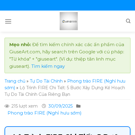
Skip
to
content
Mẹo nhỏ:
Để tìm kiếm chính xác các ấn phẩm của
GiuseArt.com, hãy search trên Google với cú pháp:
"Từ khóa" + "giuseart". (Ví dụ: thiệp tân linh mục
giuseart).
Tìm kiếm ngay
Trang chủ
»
Tự Do Tài Chính
»
Phong trào FIRE (Nghỉ hưu
sớm)
»
Lộ Trình FIRE Chi Tiết: 5 Bước Xây Dựng Kế Hoạch
Tự Do Tài Chính Của Riêng Bạn
215 lượt xem
30/09/2025
Phong trào FIRE (Nghỉ hưu sớm)