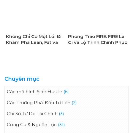
Chinh Phục Mục Tiêu
Chính Của Bạn
FIRE Của Bạn
Không Chỉ Có Một Lối Đi:
Phong Trào FIRE: FIRE Là
Khám Phá Lean, Fat và
Gì và Lộ Trình Chinh Phục
Barista FIRE Để Tìm Con
Tự Do Tài Chính Ở Tuổi
Đường Tự Do Tài Chính
40
Của Riêng Bạn
Chuyên mục
Các mô hình Side Hustle
(6)
Các Trường Phái Đầu Tư Lớn
(2)
Chỉ Số Tự Do Tài Chính
(3)
Công Cụ & Nguồn Lực
(31)