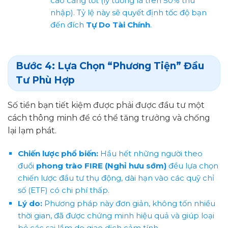
cao càng tốt (lý tưởng là trên 50% thu
nhập). Tỷ lệ này sẽ quyết định tốc độ bạn
đến đích
Tự Do Tài Chính
.
Bước 4: Lựa Chọn “Phương Tiện” Đầu
Tư Phù Hợp
Số tiền bạn tiết kiệm được phải được đầu tư một
cách thông minh để có thể tăng trưởng và chống
lại lạm phát.
Chiến lược phổ biến:
Hầu hết những người theo
đuổi
phong trào FIRE (Nghỉ hưu sớm)
đều lựa chọn
chiến lược đầu tư thụ động, dài hạn vào các quỹ chỉ
số (ETF) có chi phí thấp.
Lý do:
Phương pháp này đơn giản, không tốn nhiều
thời gian, đã được chứng minh hiệu quả và giúp loại
bỏ các sai lầm do giao dịch cảm tính.