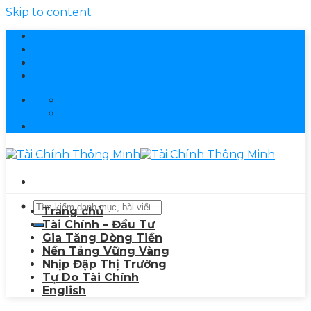
Skip to content
Điều khoản
Chính sách
Bản quyền
Liên hệ
nguyenduychuong10@gmail.com
0796480955
Trang chủ
Tài Chính – Đầu Tư
Gia Tăng Dòng Tiền
Nền Tảng Vững Vàng
Nhịp Đập Thị Trường
Tự Do Tài Chính
English