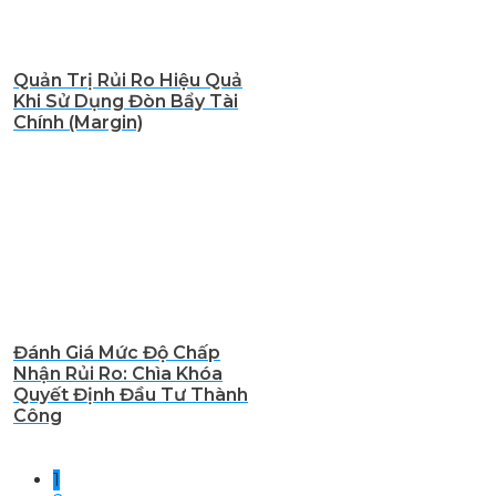
Quản Trị Rủi Ro Hiệu Quả
Khi Sử Dụng Đòn Bẩy Tài
Chính (Margin)
Đánh Giá Mức Độ Chấp
Nhận Rủi Ro: Chìa Khóa
Quyết Định Đầu Tư Thành
Công
1