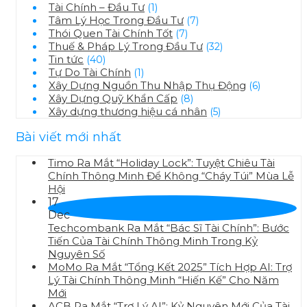
Tài Chính – Đầu Tư
(1)
Tâm Lý Học Trong Đầu Tư
(7)
Thói Quen Tài Chính Tốt
(7)
Thuế & Pháp Lý Trong Đầu Tư
(32)
Tin tức
(40)
Tự Do Tài Chính
(1)
Xây Dựng Nguồn Thu Nhập Thụ Động
(6)
Xây Dựng Quỹ Khẩn Cấp
(8)
Xây dựng thương hiệu cá nhân
(5)
Bài viết mới nhất
Timo Ra Mắt “Holiday Lock”: Tuyệt Chiêu Tài
Chính Thông Minh Để Không “Cháy Túi” Mùa Lễ
Hội
17
Dec
Techcombank Ra Mắt “Bác Sĩ Tài Chính”: Bước
Tiến Của Tài Chính Thông Minh Trong Kỷ
Nguyên Số
MoMo Ra Mắt “Tổng Kết 2025” Tích Hợp AI: Trợ
Lý Tài Chính Thông Minh “Hiến Kế” Cho Năm
Mới
ACB Ra Mắt “Trợ Lý AI”: Kỷ Nguyên Mới Của Tài