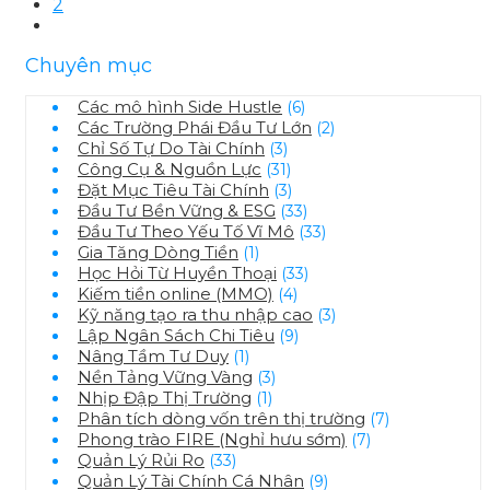
2
Chuyên mục
Các mô hình Side Hustle
(6)
Các Trường Phái Đầu Tư Lớn
(2)
Chỉ Số Tự Do Tài Chính
(3)
Công Cụ & Nguồn Lực
(31)
Đặt Mục Tiêu Tài Chính
(3)
Đầu Tư Bền Vững & ESG
(33)
Đầu Tư Theo Yếu Tố Vĩ Mô
(33)
Gia Tăng Dòng Tiền
(1)
Học Hỏi Từ Huyền Thoại
(33)
Kiếm tiền online (MMO)
(4)
Kỹ năng tạo ra thu nhập cao
(3)
Lập Ngân Sách Chi Tiêu
(9)
Nâng Tầm Tư Duy
(1)
Nền Tảng Vững Vàng
(3)
Nhịp Đập Thị Trường
(1)
Phân tích dòng vốn trên thị trường
(7)
Phong trào FIRE (Nghỉ hưu sớm)
(7)
Quản Lý Rủi Ro
(33)
Quản Lý Tài Chính Cá Nhân
(9)