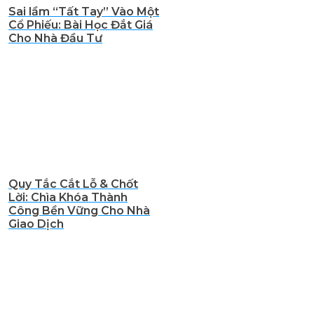
Sai lầm “Tất Tay” Vào Một
Cổ Phiếu: Bài Học Đắt Giá
Cho Nhà Đầu Tư
Quy Tắc Cắt Lỗ & Chốt
Lời: Chìa Khóa Thành
Công Bền Vững Cho Nhà
Giao Dịch