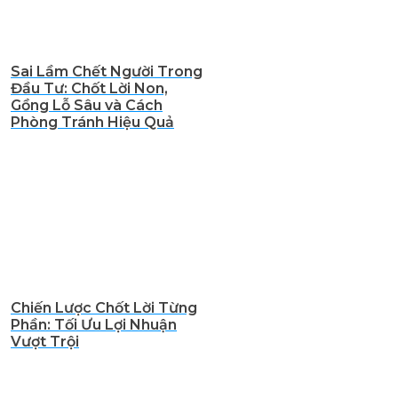
Sai Lầm Chết Người Trong
Đầu Tư: Chốt Lời Non,
Gồng Lỗ Sâu và Cách
Phòng Tránh Hiệu Quả
Chiến Lược Chốt Lời Từng
Phần: Tối Ưu Lợi Nhuận
Vượt Trội