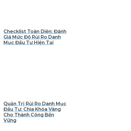
Checklist Toàn Diện: Đánh
Giá Mức Độ Rủi Ro Danh
Mục Đầu Tư Hiện Tại
Quản Trị Rủi Ro Danh Mục
Đầu Tư: Chìa Khóa Vàng
Cho Thành Công Bền
Vững