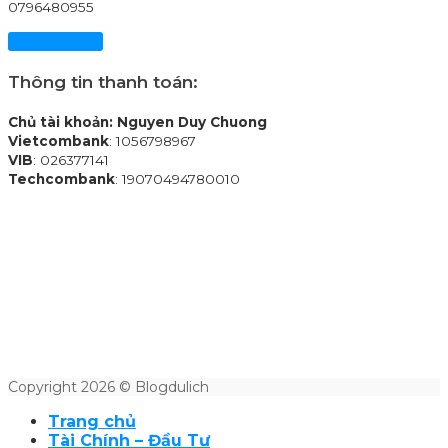
0796480955
Xem chi tiết
Thông tin thanh toán:
Chủ tài khoản: Nguyen Duy Chuong
Vietcombank
: 1056798967
VIB
: 026377141
Techcombank
: 19070494780010
Copyright 2026 © Blogdulich
Trang chủ
Tài Chính – Đầu Tư