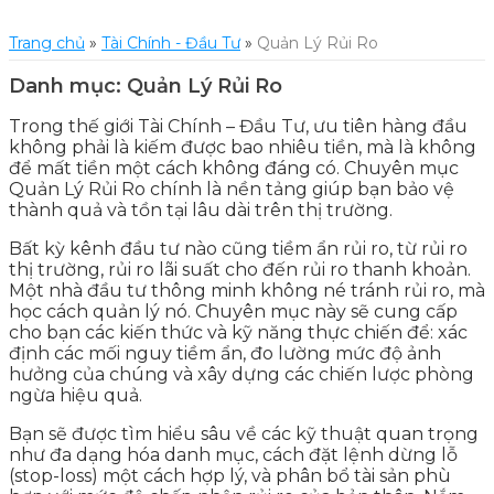
Trang chủ
»
Tài Chính - Đầu Tư
»
Quản Lý Rủi Ro
Danh mục:
Quản Lý Rủi Ro
Trong thế giới Tài Chính – Đầu Tư, ưu tiên hàng đầu
không phải là kiếm được bao nhiêu tiền, mà là không
để mất tiền một cách không đáng có. Chuyên mục
Quản Lý Rủi Ro chính là nền tảng giúp bạn bảo vệ
thành quả và tồn tại lâu dài trên thị trường.
Bất kỳ kênh đầu tư nào cũng tiềm ẩn rủi ro, từ rủi ro
thị trường, rủi ro lãi suất cho đến rủi ro thanh khoản.
Một nhà đầu tư thông minh không né tránh rủi ro, mà
học cách quản lý nó. Chuyên mục này sẽ cung cấp
cho bạn các kiến thức và kỹ năng thực chiến để: xác
định các mối nguy tiềm ẩn, đo lường mức độ ảnh
hưởng của chúng và xây dựng các chiến lược phòng
ngừa hiệu quả.
Bạn sẽ được tìm hiểu sâu về các kỹ thuật quan trọng
như đa dạng hóa danh mục, cách đặt lệnh dừng lỗ
(stop-loss) một cách hợp lý, và phân bổ tài sản phù