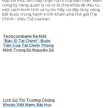
hợp với mức độ chấp nhận rủi ro của bản thân. Nắm
vững kỹ năng quản lý rủi ro là chìa khóa để đầu tư
một cách bình tĩnh và tự tin. Hãy coi đây là kỹ năng
bắt buộc trong hành trình khám phá thế giới [Tài
Chính – Đầu Tư] của bạn.
Techcombank Ra Mắt
“Bác Sĩ Tài Chính”: Bước
Tiến Của Tài Chính Thông
Minh Trong Kỷ Nguyên Số
Lịch Sử Thị Trường Chứng
Khoán Việt Nam: Bài Học