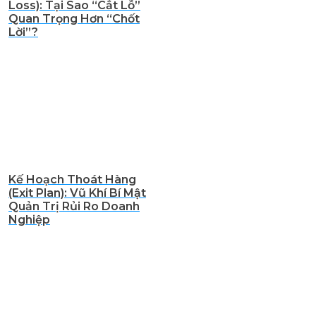
Loss): Tại Sao “Cắt Lỗ”
Quan Trọng Hơn “Chốt
Lời”?
Kế Hoạch Thoát Hàng
(Exit Plan): Vũ Khí Bí Mật
Quản Trị Rủi Ro Doanh
Nghiệp