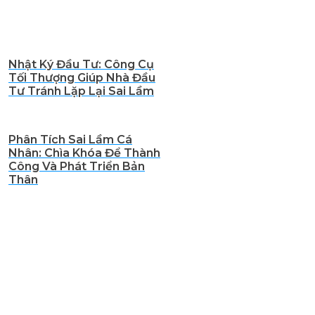
Nhật Ký Đầu Tư: Công Cụ
Tối Thượng Giúp Nhà Đầu
Tư Tránh Lặp Lại Sai Lầm
Phân Tích Sai Lầm Cá
Nhân: Chìa Khóa Để Thành
Công Và Phát Triển Bản
Thân