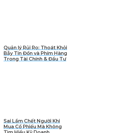
Quản lý Rủi Ro: Thoát Khỏi
Bẫy Tin Đồn và Phím Hàng
Trong Tài Chính & Đầu Tư
Sai Lầm Chết Người Khi
Mua Cổ Phiếu Mà Không
Tìm Hiểu Kỹ Doanh