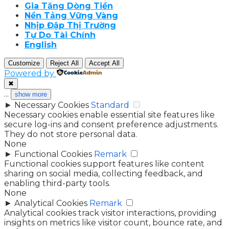
Gia Tăng Dòng Tiền
Nền Tảng Vững Vàng
Nhịp Đập Thị Trường
Tự Do Tài Chính
English
Customize
Reject All
Accept All
Powered by
✖
...
show more
►
Necessary Cookies
Standard
Necessary cookies enable essential site features like
secure log-ins and consent preference adjustments.
They do not store personal data.
None
►
Functional Cookies
Remark
Functional cookies support features like content
sharing on social media, collecting feedback, and
enabling third-party tools.
None
►
Analytical Cookies
Remark
Analytical cookies track visitor interactions, providing
insights on metrics like visitor count, bounce rate, and