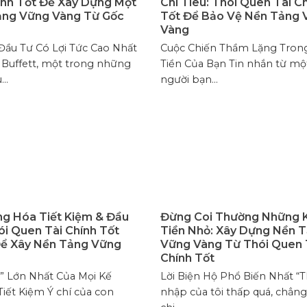
ính Tốt Để Xây Dựng Một
Chi Tiêu: Thói Quen Tài C
ảng Vững Vàng Từ Gốc
Tốt Để Bảo Vệ Nền Tảng 
Vàng
ầu Tư Có Lợi Tức Cao Nhất
Cuộc Chiến Thầm Lặng Trong
Buffett, một trong những
Tiền Của Bạn Tin nhắn từ mộ
..
người bạn...
g Hóa Tiết Kiệm & Đầu
Đừng Coi Thường Những 
ói Quen Tài Chính Tốt
Tiền Nhỏ: Xây Dựng Nền 
ể Xây Nền Tảng Vững
Vững Vàng Từ Thói Quen 
Chính Tốt
” Lớn Nhất Của Mọi Kế
Lời Biện Hộ Phổ Biến Nhất “
iết Kiệm Ý chí của con
nhập của tôi thấp quá, chẳn