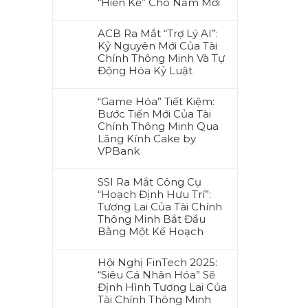
“Hiến Kế” Cho Năm Mới
ACB Ra Mắt “Trợ Lý AI”:
Kỷ Nguyên Mới Của Tài
Chính Thông Minh Và Tự
Động Hóa Kỷ Luật
“Game Hóa” Tiết Kiệm:
Bước Tiến Mới Của Tài
Chính Thông Minh Qua
Lăng Kính Cake by
VPBank
SSI Ra Mắt Công Cụ
“Hoạch Định Hưu Trí”:
Tương Lai Của Tài Chính
Thông Minh Bắt Đầu
Bằng Một Kế Hoạch
Hội Nghị FinTech 2025:
“Siêu Cá Nhân Hóa” Sẽ
Định Hình Tương Lai Của
Tài Chính Thông Minh