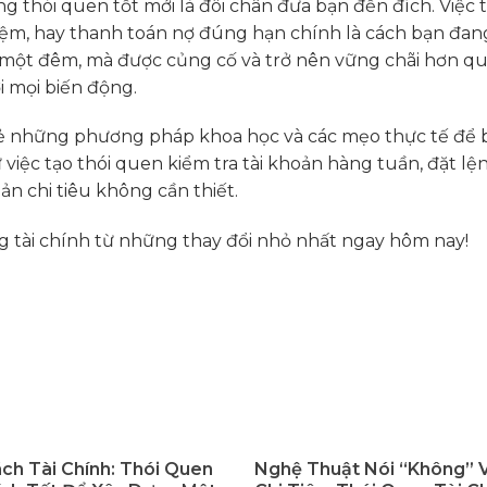
g thói quen tốt mới là đôi chân đưa bạn đến đích. Việ
 kiệm, hay thanh toán nợ đúng hạn chính là cách bạn đ
một đêm, mà được củng cố và trở nên vững chãi hơn qua
i mọi biến động.
ẻ những phương pháp khoa học và các mẹo thực tế để bạ
việc tạo thói quen kiểm tra tài khoản hàng tuần, đặt lện
n chi tiêu không cần thiết.
g tài chính từ những thay đổi nhỏ nhất ngay hôm nay!
ch Tài Chính: Thói Quen
Nghệ Thuật Nói “Không” 