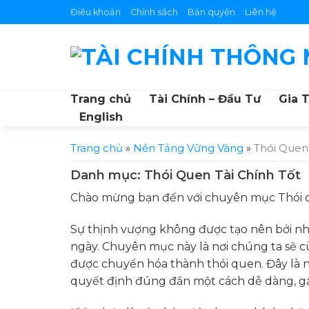
Skip
Điều khoản
Chính sách
Bản quyền
Liên hệ
to
content
Trang chủ
Tài Chính – Đầu Tư
Gia 
English
Trang chủ
»
Nền Tảng Vững Vàng
»
Thói Quen 
Danh mục:
Thói Quen Tài Chính Tốt
Chào mừng bạn đến với chuyên mục Thói qu
Sự thịnh vượng không được tạo nên bởi nhữ
ngày. Chuyên mục này là nơi chúng ta sẽ cù
được chuyển hóa thành thói quen. Đây là nơ
quyết định đúng đắn một cách dễ dàng, g