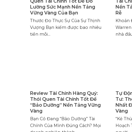
Quen Tài Chính Tốt Để Đo
Tài Ch
Lường Sức Mạnh Nền Tảng
Nền T
Vững Vàng Của Bạn
Rễ
Thước Đo Thực Sự Của Sự Thịnh
Khoản Đ
Vượng Bạn kiếm được bao nhiêu
Warren 
tiền mỗi...
nhà đầu.
Review Tài Chính Hàng Quý:
Tự Độn
Thói Quen Tài Chính Tốt Để
Tư: Th
“Bảo Dưỡng” Nền Tảng Vững
Nhất Đ
Vàng
Vàng
Bạn Có Đang “Bảo Dưỡng” Tài
“Kẻ Thù
Chính Của Mình Đúng Cách? Mọi
Hoạch T