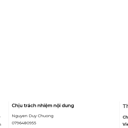
Chịu trách nhiệm nội dung
Th
Nguyen Duy Chuong
y
Ch
0796480955
m
Vi