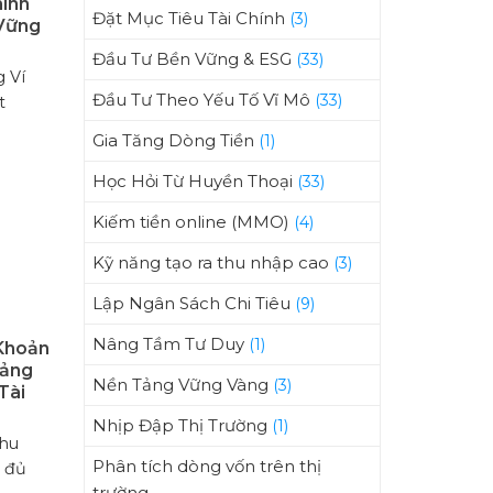
hính
Đặt Mục Tiêu Tài Chính
(3)
Vững
Đầu Tư Bền Vững & ESG
(33)
 Ví
Đầu Tư Theo Yếu Tố Vĩ Mô
(33)
t
Gia Tăng Dòng Tiền
(1)
Học Hỏi Từ Huyền Thoại
(33)
Kiếm tiền online (MMO)
(4)
Kỹ năng tạo ra thu nhập cao
(3)
Lập Ngân Sách Chi Tiêu
(9)
Nâng Tầm Tư Duy
(1)
Khoản
Tảng
Nền Tảng Vững Vàng
(3)
Tài
Nhịp Đập Thị Trường
(1)
Thu
Phân tích dòng vốn trên thị
g đủ
trường