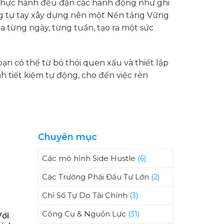
c thực hành đều đặn các hành động như ghi
ang tự tay xây dựng nên một Nền tảng Vững
 từng ngày, từng tuần, tạo ra một sức
n có thể từ bỏ thói quen xấu và thiết lập
h tiết kiệm tự động, cho đến việc rèn
Chuyên mục
Các mô hình Side Hustle
(6)
Các Trường Phái Đầu Tư Lớn
(2)
Chỉ Số Tự Do Tài Chính
(3)
Công Cụ & Nguồn Lực
(31)
Với