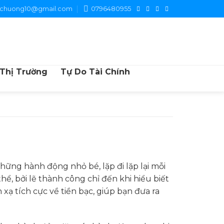
chuong10@gmail.com
0796480955
 Thị Trường
Tự Do Tài Chính
hững hành động nhỏ bé, lặp đi lặp lại mỗi
ể, bởi lẽ thành công chỉ đến khi hiểu biết
ạ tích cực về tiền bạc, giúp bạn đưa ra