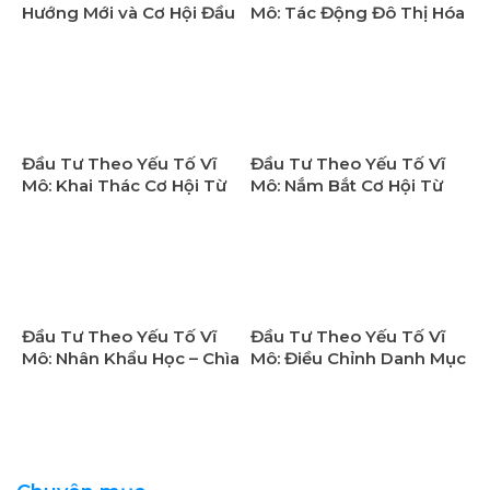
Hướng Mới và Cơ Hội Đầu
Mô: Tác Động Đô Thị Hóa
Tư Theo Yếu Tố Vĩ Mô
Đến Bất Động Sản & Tiêu
Dùng
Đầu Tư Theo Yếu Tố Vĩ
Đầu Tư Theo Yếu Tố Vĩ
Mô: Khai Thác Cơ Hội Từ
Mô: Nắm Bắt Cơ Hội Từ
Sự Trỗi Dậy Của Thế Hệ
Xu Hướng Già Hóa Dân Số
Gen Z
Đầu Tư Theo Yếu Tố Vĩ
Đầu Tư Theo Yếu Tố Vĩ
Mô: Nhân Khẩu Học – Chìa
Mô: Điều Chỉnh Danh Mục
Khóa Xu Hướng Đầu Tư
Khi Lãi Suất Thay Đổi
Dài Hạn