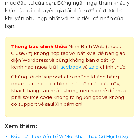
mục đầu tư của bạn. Đừng ngần ngại tham khảo ý
kiến của các chuyên gia tài chính để có được lời
khuyên phù hợp nhất với mục tiêu cá nhân của
bạn.
Thông báo chính thức:
Ninh Bình Web (thuộc
GiuseArt) không hợp tác với bất kỳ ai để bán giao
diện Wordpress và cũng không bán ở bất kỳ
kênh nào ngoại trừ
Facebook
và
zalo
chính thức.
Chúng tôi chỉ support cho những khách hàng
mua source code chính chủ. Tiền nào của nấy,
khách hàng cân nhắc không nên ham rẻ để mua
phải source code không rõ nguồn gốc và không
có support về sau! Xin cám ơn!
Xem thêm:
Đầu Tư Theo Yếu Tố Vĩ Mô: Khai Thác Cơ Hội Từ Sự