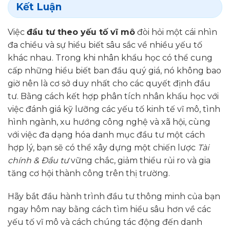
Kết Luận
Việc
đầu tư theo yếu tố vĩ mô
đòi hỏi một cái nhìn
đa chiều và sự hiểu biết sâu sắc về nhiều yếu tố
khác nhau. Trong khi nhân khẩu học có thể cung
cấp những hiểu biết ban đầu quý giá, nó không bao
giờ nên là cơ sở duy nhất cho các quyết định đầu
tư. Bằng cách kết hợp phân tích nhân khẩu học với
việc đánh giá kỹ lưỡng các yếu tố kinh tế vĩ mô, tình
hình ngành, xu hướng công nghệ và xã hội, cùng
với việc đa dạng hóa danh mục đầu tư một cách
hợp lý, bạn sẽ có thể xây dựng một chiến lược
Tài
chính & Đầu tư
vững chắc, giảm thiểu rủi ro và gia
tăng cơ hội thành công trên thị trường.
Hãy bắt đầu hành trình đầu tư thông minh của bạn
ngay hôm nay bằng cách tìm hiểu sâu hơn về các
yếu tố vĩ mô và cách chúng tác động đến danh