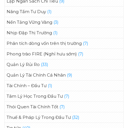
Lập Ngân Sách Chi Tiêu
(9)
Nâng Tầm Tư Duy
(1)
Nền Tảng Vững Vàng
(3)
Nhịp Đập Thị Trường
(1)
Phân tích dòng vốn trên thị trường
(7)
Phong trào FIRE (Nghỉ hưu sớm)
(7)
Quản Lý Rủi Ro
(33)
Quản Lý Tài Chính Cá Nhân
(9)
Tài Chính – Đầu Tư
(1)
Tâm Lý Học Trong Đầu Tư
(7)
Thói Quen Tài Chính Tốt
(7)
Thuế & Pháp Lý Trong Đầu Tư
(32)
Tin tức