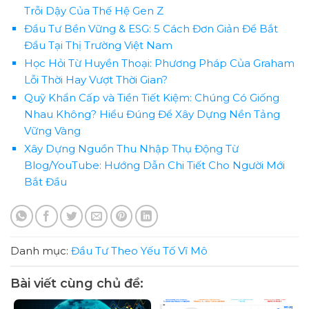
Trỗi Dậy Của Thế Hệ Gen Z
Đầu Tư Bền Vững & ESG: 5 Cách Đơn Giản Để Bắt
Đầu Tại Thị Trường Việt Nam
Học Hỏi Từ Huyền Thoại: Phương Pháp Của Graham
Lỗi Thời Hay Vượt Thời Gian?
Quỹ Khẩn Cấp và Tiền Tiết Kiệm: Chúng Có Giống
Nhau Không? Hiểu Đúng Để Xây Dựng Nền Tảng
Vững Vàng
Xây Dựng Nguồn Thu Nhập Thụ Động Từ
Blog/YouTube: Hướng Dẫn Chi Tiết Cho Người Mới
Bắt Đầu
Danh mục:
Đầu Tư Theo Yếu Tố Vĩ Mô
Bài viết cùng chủ đề: