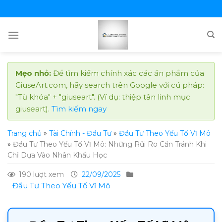
Skip
to
content
Mẹo nhỏ:
Để tìm kiếm chính xác các ấn phẩm của
GiuseArt.com, hãy search trên Google với cú pháp:
"Từ khóa" + "giuseart". (Ví dụ: thiệp tân linh mục
giuseart).
Tìm kiếm ngay
Trang chủ
»
Tài Chính - Đầu Tư
»
Đầu Tư Theo Yếu Tố Vĩ Mô
»
Đầu Tư Theo Yếu Tố Vĩ Mô: Những Rủi Ro Cần Tránh Khi
Chỉ Dựa Vào Nhân Khẩu Học
190 lượt xem
22/09/2025
Đầu Tư Theo Yếu Tố Vĩ Mô