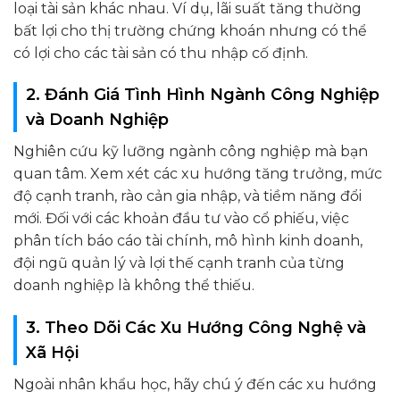
loại tài sản khác nhau. Ví dụ, lãi suất tăng thường
bất lợi cho thị trường chứng khoán nhưng có thể
có lợi cho các tài sản có thu nhập cố định.
2. Đánh Giá Tình Hình Ngành Công Nghiệp
và Doanh Nghiệp
Nghiên cứu kỹ lưỡng ngành công nghiệp mà bạn
quan tâm. Xem xét các xu hướng tăng trưởng, mức
độ cạnh tranh, rào cản gia nhập, và tiềm năng đổi
mới. Đối với các khoản đầu tư vào cổ phiếu, việc
phân tích báo cáo tài chính, mô hình kinh doanh,
đội ngũ quản lý và lợi thế cạnh tranh của từng
doanh nghiệp là không thể thiếu.
3. Theo Dõi Các Xu Hướng Công Nghệ và
Xã Hội
Ngoài nhân khẩu học, hãy chú ý đến các xu hướng