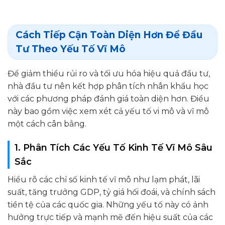
Cách Tiếp Cận Toàn Diện Hơn Để Đầu
Tư Theo Yếu Tố Vĩ Mô
Để giảm thiểu rủi ro và tối ưu hóa hiệu quả đầu tư,
nhà đầu tư nên kết hợp phân tích nhân khẩu học
với các phương pháp đánh giá toàn diện hơn. Điều
này bao gồm việc xem xét cả yếu tố vi mô và vĩ mô
một cách cân bằng.
1. Phân Tích Các Yếu Tố Kinh Tế Vĩ Mô Sâu
Sắc
Hiểu rõ các chỉ số kinh tế vĩ mô như lạm phát, lãi
suất, tăng trưởng GDP, tỷ giá hối đoái, và chính sách
tiền tệ của các quốc gia. Những yếu tố này có ảnh
hưởng trực tiếp và mạnh mẽ đến hiệu suất của các