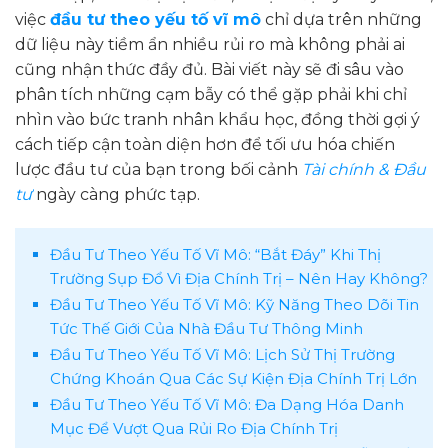
việc
đầu tư theo yếu tố vĩ mô
chỉ dựa trên những
dữ liệu này tiềm ẩn nhiều rủi ro mà không phải ai
cũng nhận thức đầy đủ. Bài viết này sẽ đi sâu vào
phân tích những cạm bẫy có thể gặp phải khi chỉ
nhìn vào bức tranh nhân khẩu học, đồng thời gợi ý
cách tiếp cận toàn diện hơn để tối ưu hóa chiến
lược đầu tư của bạn trong bối cảnh
Tài chính & Đầu
tư
ngày càng phức tạp.
Đầu Tư Theo Yếu Tố Vĩ Mô: “Bắt Đáy” Khi Thị
Trường Sụp Đổ Vì Địa Chính Trị – Nên Hay Không?
Đầu Tư Theo Yếu Tố Vĩ Mô: Kỹ Năng Theo Dõi Tin
Tức Thế Giới Của Nhà Đầu Tư Thông Minh
Đầu Tư Theo Yếu Tố Vĩ Mô: Lịch Sử Thị Trường
Chứng Khoán Qua Các Sự Kiện Địa Chính Trị Lớn
Đầu Tư Theo Yếu Tố Vĩ Mô: Đa Dạng Hóa Danh
Mục Để Vượt Qua Rủi Ro Địa Chính Trị