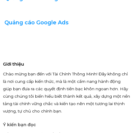
Quảng cáo Google Ads
Giới thiệu
Chào mừng bạn đến với Tài Chính Thông Minh! Đây không chỉ
là nơi cung cấp kiến thức, mà là một cẩm nang hành động
giúp bạn đưa ra các quyết định tiền bạc khôn ngoan hơn. Hãy
cùng chúng tôi biến hiểu biết thành kết quả, xây dựng một nền
tảng tài chính vững chắc và kiến tạo nên một tương lai thịnh
vượng, tự chủ cho chính bạn.
Ý kiến bạn đọc