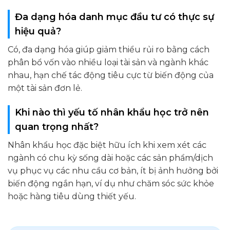
Đa dạng hóa danh mục đầu tư có thực sự
hiệu quả?
Có, đa dạng hóa giúp giảm thiểu rủi ro bằng cách
phân bổ vốn vào nhiều loại tài sản và ngành khác
nhau, hạn chế tác động tiêu cực từ biến động của
một tài sản đơn lẻ.
Khi nào thì yếu tố nhân khẩu học trở nên
quan trọng nhất?
Nhân khẩu học đặc biệt hữu ích khi xem xét các
ngành có chu kỳ sống dài hoặc các sản phẩm/dịch
vụ phục vụ các nhu cầu cơ bản, ít bị ảnh hưởng bởi
biến động ngắn hạn, ví dụ như chăm sóc sức khỏe
hoặc hàng tiêu dùng thiết yếu.