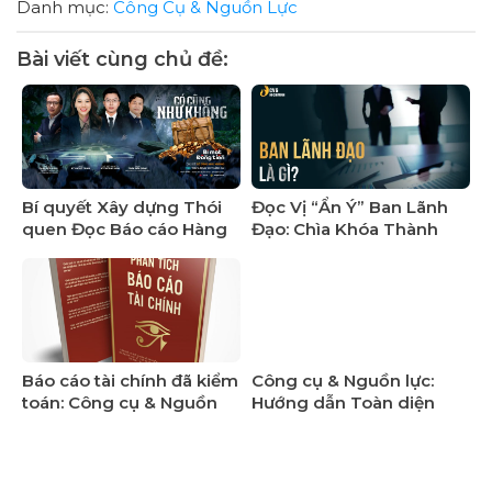
Danh mục:
Công Cụ & Nguồn Lực
Bài viết cùng chủ đề:
Bí quyết Xây dựng Thói
Đọc Vị “Ẩn Ý” Ban Lãnh
quen Đọc Báo cáo Hàng
Đạo: Chìa Khóa Thành
ngày của Nhà đầu tư
Công Từ Báo Cáo & Đại
Chuyên nghiệp | Công cụ
Hội Cổ Đông
& Nguồn lực
Báo cáo tài chính đã kiểm
Công cụ & Nguồn lực:
toán: Công cụ & Nguồn
Hướng dẫn Toàn diện
lực thiết yếu cho Tài
Cách Tìm và Đọc Bản Cáo
chính & Đầu tư
Bạch IPO