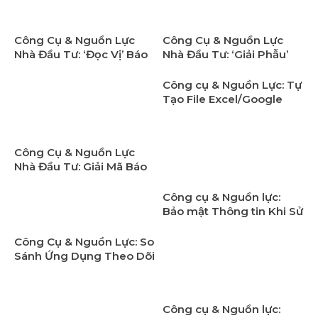
Công Cụ & Nguồn Lực
Công Cụ & Nguồn Lực
Nhà Đầu Tư: ‘Đọc Vị’ Báo
Nhà Đầu Tư: ‘Giải Phẫu’
Cáo Vĩ Mô Hàng Tháng
Báo Cáo Phân Tích
Chứng Khoán
Công cụ & Nguồn Lực: Tự
Tạo File Excel/Google
Sheets Theo Dõi Danh
Mục Đầu Tư Chuyên Sâu
Công Cụ & Nguồn Lực
Nhà Đầu Tư: Giải Mã Báo
Cáo Thường Niên Từ A-Z
Công cụ & Nguồn lực:
Bảo mật Thông tin Khi Sử
Dụng Ứng Dụng Bên Thứ
Ba Trong Tài Chính & Đầu
Công Cụ & Nguồn Lực: So
Tư
Sánh Ứng Dụng Theo Dõi
Danh Mục Miễn Phí và
Trả Phí
Công cụ & Nguồn lực: