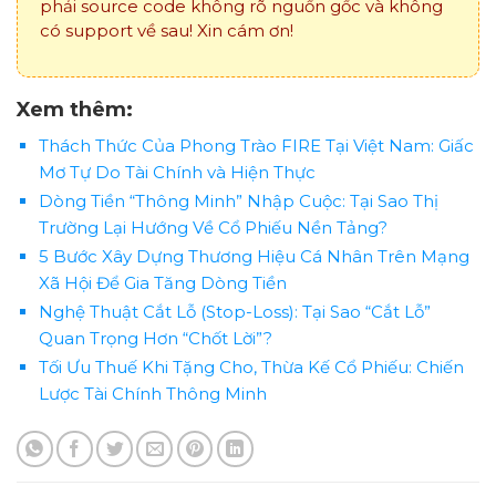
phải source code không rõ nguồn gốc và không
có support về sau! Xin cám ơn!
Xem thêm:
Thách Thức Của Phong Trào FIRE Tại Việt Nam: Giấc
Mơ Tự Do Tài Chính và Hiện Thực
Dòng Tiền “Thông Minh” Nhập Cuộc: Tại Sao Thị
Trường Lại Hướng Về Cổ Phiếu Nền Tảng?
5 Bước Xây Dựng Thương Hiệu Cá Nhân Trên Mạng
Xã Hội Để Gia Tăng Dòng Tiền
Nghệ Thuật Cắt Lỗ (Stop-Loss): Tại Sao “Cắt Lỗ”
Quan Trọng Hơn “Chốt Lời”?
Tối Ưu Thuế Khi Tặng Cho, Thừa Kế Cổ Phiếu: Chiến
Lược Tài Chính Thông Minh