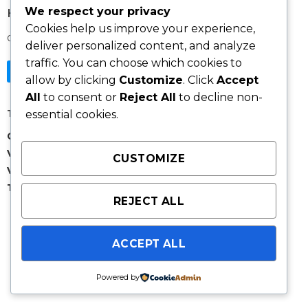
We respect your privacy
Hợp tác nội dung
Cookies help us improve your experience,
0796480955
deliver personalized content, and analyze
traffic. You can choose which cookies to
Xem chi tiết
allow by clicking
Customize
. Click
Accept
All
to consent or
Reject All
to decline non-
Thông tin thanh toán:
essential cookies.
Chủ tài khoản: Nguyen Duy Chuong
Vietcombank
: 1056798967
CUSTOMIZE
VIB
: 026377141
Techcombank
: 19070494780010
REJECT ALL
ACCEPT ALL
Powered by