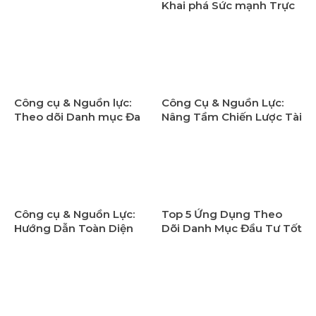
Khai phá Sức mạnh Trực
quan trong Theo dõi
Danh mục Tài chính &
Đầu tư
Công cụ & Nguồn lực:
Công Cụ & Nguồn Lực:
Theo dõi Danh mục Đa
Nâng Tầm Chiến Lược Tài
Tài Sản Hiệu Quả Bằng
Chính & Đầu Tư Của Bạn
Ứng Dụng
Công cụ & Nguồn Lực:
Top 5 Ứng Dụng Theo
Hướng Dẫn Toàn Diện
Dõi Danh Mục Đầu Tư Tốt
Tạo và Quản Lý Danh
Nhất Trên Điện Thoại:
Mục Đầu Tư Trên Một
Công Cụ & Nguồn Lực
Ứng Dụng
Cho Nhà Đầu Tư Tài
Chính & Đầu Tư