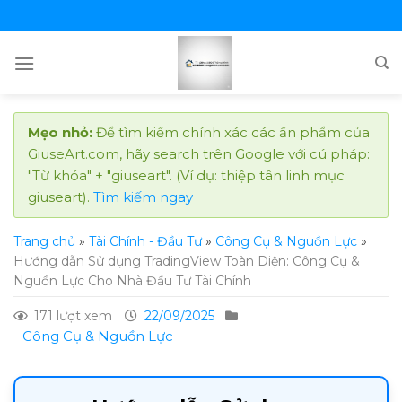
Skip
to
content
Mẹo nhỏ:
Để tìm kiếm chính xác các ấn phẩm của
GiuseArt.com, hãy search trên Google với cú pháp:
"Từ khóa" + "giuseart". (Ví dụ: thiệp tân linh mục
giuseart).
Tìm kiếm ngay
Trang chủ
»
Tài Chính - Đầu Tư
»
Công Cụ & Nguồn Lực
»
Hướng dẫn Sử dụng TradingView Toàn Diện: Công Cụ &
Nguồn Lực Cho Nhà Đầu Tư Tài Chính
171 lượt xem
22/09/2025
Công Cụ & Nguồn Lực