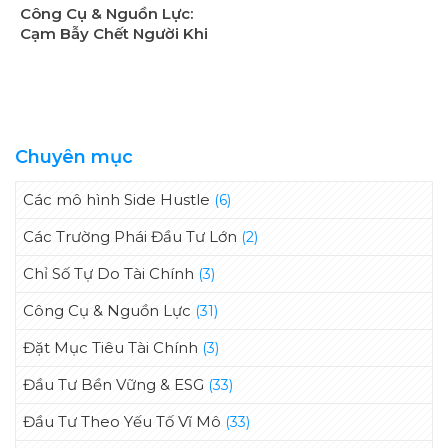
Công Cụ & Nguồn Lực:
Cạm Bẫy Chết Người Khi
“Phó Mặc” Cho Tín Hiệu
Phần Mềm
Chuyên mục
Các mô hình Side Hustle
(6)
Các Trường Phái Đầu Tư Lớn
(2)
Chỉ Số Tự Do Tài Chính
(3)
Công Cụ & Nguồn Lực
(31)
Đặt Mục Tiêu Tài Chính
(3)
Đầu Tư Bền Vững & ESG
(33)
Đầu Tư Theo Yếu Tố Vĩ Mô
(33)