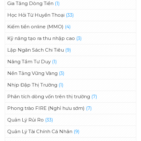
Gia Tăng Dòng Tiền
(1)
Học Hỏi Từ Huyền Thoại
(33)
Kiếm tiền online (MMO)
(4)
Kỹ năng tạo ra thu nhập cao
(3)
Lập Ngân Sách Chi Tiêu
(9)
Nâng Tầm Tư Duy
(1)
Nền Tảng Vững Vàng
(3)
Nhịp Đập Thị Trường
(1)
Phân tích dòng vốn trên thị trường
(7)
Phong trào FIRE (Nghỉ hưu sớm)
(7)
Quản Lý Rủi Ro
(33)
Quản Lý Tài Chính Cá Nhân
(9)