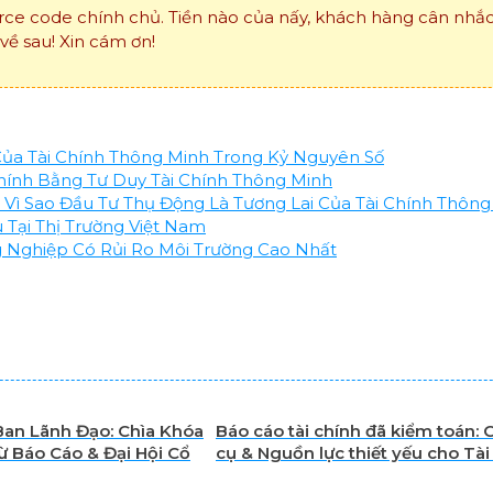
ce code chính chủ. Tiền nào của nấy, khách hàng cân nh
ề sau! Xin cám ơn!
Của Tài Chính Thông Minh Trong Kỷ Nguyên Số
hính Bằng Tư Duy Tài Chính Thông Minh
Vì Sao Đầu Tư Thụ Động Là Tương Lai Của Tài Chính Thông
 Tại Thị Trường Việt Nam
Nghiệp Có Rủi Ro Môi Trường Cao Nhất
Ban Lãnh Đạo: Chìa Khóa
Báo cáo tài chính đã kiểm toán:
 Báo Cáo & Đại Hội Cổ
cụ & Nguồn lực thiết yếu cho Tài
& Đầu tư