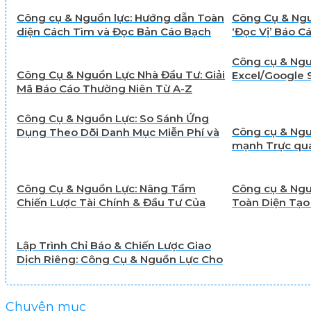
Công cụ & Nguồn lực: Hướng dẫn Toàn
Công Cụ & Ngu
diện Cách Tìm và Đọc Bản Cáo Bạch
‘Đọc Vị’ Báo 
IPO
Công cụ & Ngu
Công Cụ & Nguồn Lực Nhà Đầu Tư: Giải
Excel/Google 
Mã Báo Cáo Thường Niên Từ A-Z
Mục Đầu Tư C
Công Cụ & Nguồn Lực: So Sánh Ứng
Công cụ & Ngu
Dụng Theo Dõi Danh Mục Miễn Phí và
mạnh Trực qua
Trả Phí
mục Tài chính
Công Cụ & Nguồn Lực: Nâng Tầm
Công cụ & Ngu
Chiến Lược Tài Chính & Đầu Tư Của
Toàn Diện Tạo
Bạn
Đầu Tư Trên 
Lập Trình Chỉ Báo & Chiến Lược Giao
Dịch Riêng: Công Cụ & Nguồn Lực Cho
Nhà Đầu Tư Tài Chính
Chuyên mục