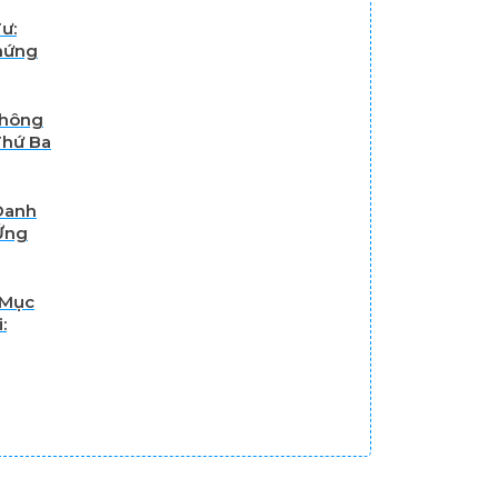
ư:
Chứng
Thông
Thứ Ba
Danh
Ứng
 Mục
:
Đầu Tư