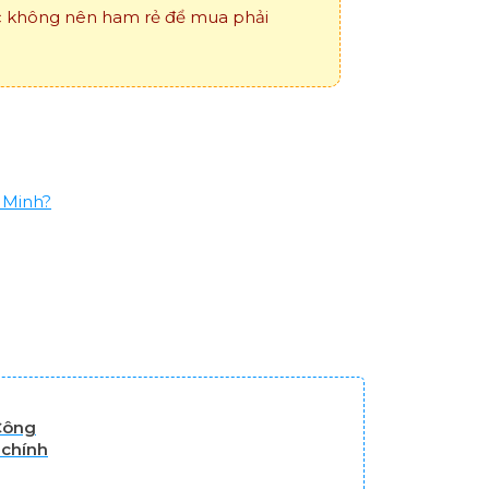
ắc không nên ham rẻ để mua phải
 Minh?
 Công
 chính