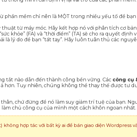
từ phần mềm chỉ nên là MỘT trong nhiều yếu tố để bạn 
thuật từ máy móc. Hãy kết hợp nó với phân tích cơ bản (
 “sức khỏe” (FA) và “thời điểm” (TA) sẽ cho ra quyết định
là lý do để bạn “tất tay”. Hãy luôn tuân thủ các nguyên
ng tắt nào dẫn đến thành công bền vững. Các
công cụ 
quả hơn. Tuy nhiên, chúng không thể thay thế được tư d
hân, chứ đừng để nó làm suy giảm trí tuệ của bạn. Ngư
ách làm chủ công cụ của mình một cách khôn ngoan nhất.
 không hợp tác với bất kỳ ai để bán giao diện Wordpress 