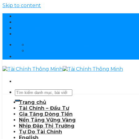
Skip to content
Điều khoản
Chính sách
Bản quyền
Liên hệ
nguyenduychuong10@gmail.com
0796480955
Trang chủ
Tài Chính – Đầu Tư
Gia Tăng Dòng Tiền
Nền Tảng Vững Vàng
Nhịp Đập Thị Trường
Tự Do Tài Chính
English