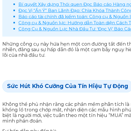
Bí quyết Xây dựng Thói quen Đọc Báo cáo Hàng n
Đọc Vị “Ẩn Ý” Ban Lãnh Đạo: Chìa Khóa Thành Côn
Báo cáo tài chính đã kiểm toán: Công cụ & Nguồn lự
Công cụ & Nguồn lực: Hướng dẫn Toàn diện Cách 
Công Cụ & Nguồn Lực Nhà Đầu Tư: ‘Đọc Vị’ Báo C
Những công cụ này hứa hẹn một con đường tắt đến thành
nhiên, đằng sau sự hấp dẫn đó là một cạm bẫy nguy h
lõi của nhà đầu tư.
Sức Hút Khó Cưỡng Của Tín Hiệu Tự Động
Không thể phủ nhận rằng các phần mềm phân tích l
khổng lồ trong chớp mắt, nhận diện các mẫu hình phức
biệt là người mới, việc tuân theo một tín hiệu “MUA” 
mình phán đoán.