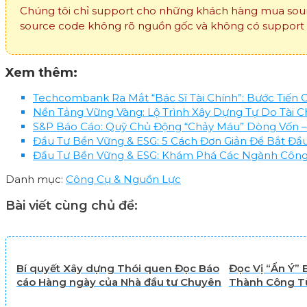
Chúng tôi chỉ support cho những khách hàng mua sour
source code không rõ nguồn gốc và không có support v
Xem thêm:
Techcombank Ra Mắt “Bác Sĩ Tài Chính”: Bước Tiến 
Nền Tảng Vững Vàng: Lộ Trình Xây Dựng Tự Do Tài C
S&P Báo Cáo: Quỹ Chủ Động “Chảy Máu” Dòng Vốn – 
Đầu Tư Bền Vững & ESG: 5 Cách Đơn Giản Để Bắt Đầu
Đầu Tư Bền Vững & ESG: Khám Phá Các Ngành Công 
Danh mục:
Công Cụ & Nguồn Lực
Bài viết cùng chủ đề:
Bí quyết Xây dựng Thói quen Đọc Báo
Đọc Vị “Ẩn Ý” 
cáo Hàng ngày của Nhà đầu tư Chuyên
Thành Công Từ
nghiệp | Công cụ & Nguồn lực
Đông