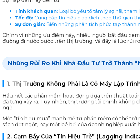
Sự hấp dẫn này đến từ:
Tính khách quan:
Loại bỏ yếu tố tâm lý sợ hãi, tham 
Tốc độ:
Cung cấp tín hiệu giao dịch theo thời gian th
Sự đơn giản:
Biến những phân tích phức tạp thành 
Chính vì những ưu điểm này, nhiều người bắt đầu xem
đường đi nước bước trên thị trường. Và đây là lúc rủi ro
Những Rủi Ro Khi Nhà Đầu Tư Trở Thành 
1. Thị Trường Không Phải Là Cỗ Máy Lập Trìn
Hầu hết các phần mềm hoạt động dựa trên thuật toán ph
đã từng xảy ra. Tuy nhiên, thị trường tài chính không c
ngờ.
Một “tín hiệu mua” mạnh mẽ từ phần mềm có thể trở nên
sách đột ngột, hay một bê bối của doanh nghiệp xuất 
2. Cạm Bẫy Của “Tín Hiệu Trễ” (Lagging Indic