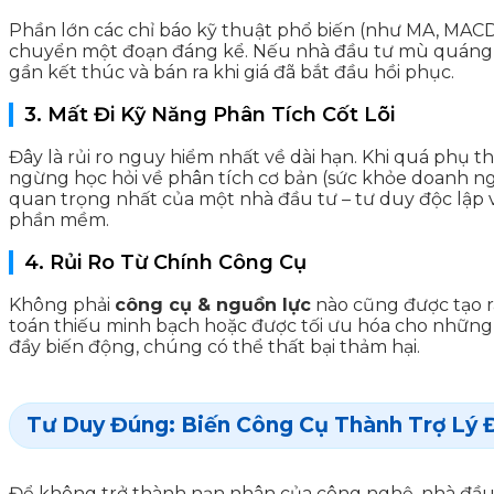
Phần lớn các chỉ báo kỹ thuật phổ biến (như MA, MACD, R
chuyển một đoạn đáng kể. Nếu nhà đầu tư mù quáng tuâ
gần kết thúc và bán ra khi giá đã bắt đầu hồi phục.
3. Mất Đi Kỹ Năng Phân Tích Cốt Lõi
Đây là rủi ro nguy hiểm nhất về dài hạn. Khi quá phụ t
ngừng học hỏi về phân tích cơ bản (sức khỏe doanh ng
quan trọng nhất của một nhà đầu tư – tư duy độc lập và
phần mềm.
4. Rủi Ro Từ Chính Công Cụ
Không phải
công cụ & nguồn lực
nào cũng được tạo r
toán thiếu minh bạch hoặc được tối ưu hóa cho những đ
đầy biến động, chúng có thể thất bại thảm hại.
Tư Duy Đúng: Biến Công Cụ Thành Trợ Lý 
Để không trở thành nạn nhân của công nghệ, nhà đầu t