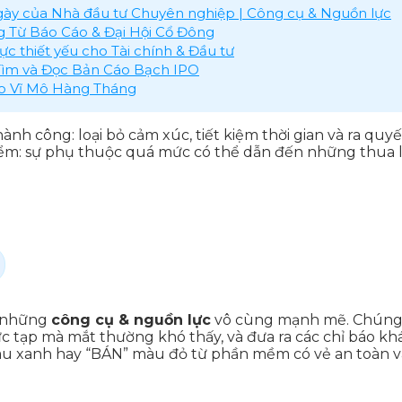
gày của Nhà đầu tư Chuyên nghiệp | Công cụ & Nguồn lực
g Từ Báo Cáo & Đại Hội Cổ Đông
c thiết yếu cho Tài chính & Đầu tư
Tìm và Đọc Bản Cáo Bạch IPO
áo Vĩ Mô Hàng Tháng
 công: loại bỏ cảm xúc, tiết kiệm thời gian và ra quyế
iểm: sự phụ thuộc quá mức có thể dẫn đến những thua l
à những
công cụ & nguồn lực
vô cùng mạnh mẽ. Chúng c
 tạp mà mắt thường khó thấy, và đưa ra các chỉ báo khá
màu xanh hay “BÁN” màu đỏ từ phần mềm có vẻ an toàn và