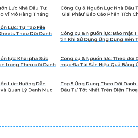
ồn Lực Nhà Đầu Tư:
Công Cụ & Nguồn Lực Nhà Đầu T
Cáo Vĩ Mô Hàng Tháng
‘Giải Phẫu’ Báo Cáo Phân Tích 
Khoán
ồn Lực: Tự Tạo File
Công cụ & Nguồn lực: Bảo mật 
Sheets Theo Dõi Danh
tin Khi Sử Dụng Ứng Dụng Bên 
huyên Sâu
Trong Tài Chính & Đầu Tư
ồn lực: Khai phá Sức
Công cụ & Nguồn lực: Theo dõi 
n trong Theo dõi Danh
mục Đa Tài Sản Hiệu Quả Bằng 
 & Đầu tư
Dụng
ồn Lực: Hướng Dẫn
Top 5 Ứng Dụng Theo Dõi Danh
 và Quản Lý Danh Mục
Đầu Tư Tốt Nhất Trên Điện Thoại
Một Ứng Dụng
Công Cụ & Nguồn Lực Cho Nhà 
Tài Chính & Đầu Tư