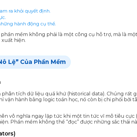
lam ra khỏi quyết định.
ực.
những hành động cụ thể.
 phần mềm không phải là một công cụ hỗ trợ, mà là mộ
 xuất hiện.
“Nô Lệ” Của Phần Mềm
h
ân tích dữ liệu quá khứ (historical data). Chúng rất g
hỉ vận hành bằng logic toán học, nó còn bị chi phối bởi 
 vô nghĩa ngay lập tức khi một tin tức vĩ mô tiêu cực (
hiện. Phần mềm không thể “đọc” được những sắc thái nà
ators)