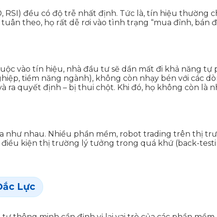
SI) đều có độ trễ nhất định. Tức là, tín hiệu thường chỉ
n theo, họ rất dễ rơi vào tình trạng “mua đỉnh, bán đ
huộc vào tín hiệu, nhà đầu tư sẽ dần mất đi khả năng tự 
hiệp, tiềm năng ngành), không còn nhạy bén với các dòn
 ra quyết định – bị thui chột. Khi đó, họ không còn là n
a như nhau. Nhiều phần mềm, robot trading trên thị t
iều kiện thị trường lý tưởng trong quá khứ (back-testin
Đắc Lực
ư thông minh cần định vị lại vai trò của các phần mềm.