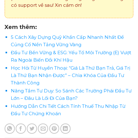
có support về sau! Xin cám ơn!
Xem thêm:
5 Cách Xây Dựng Quỹ Khẩn Cấp Nhanh Nhất Để
Củng Cố Nền Tảng Vững Vàng
Đầu Tư Bền Vững & ESG: Yếu Tố Môi Trường (E) Vượt
Ra Ngoài Biến Đổi Khí Hậu
Học Hỏi Từ Huyền Thoại: “Giá Là Thứ Bạn Trả, Giá Trị
Là Thứ Bạn Nhận Được” – Chìa Khóa Của Đầu Tư
Thành Công
Nâng Tầm Tư Duy: So Sánh Các Trường Phái Đầu Tư
Lớn – Đâu Là Lối Đi Của Bạn?
Hướng Dẫn Chi Tiết Cách Tính Thuế Thu Nhập Từ
Đầu Tư Chứng Khoán