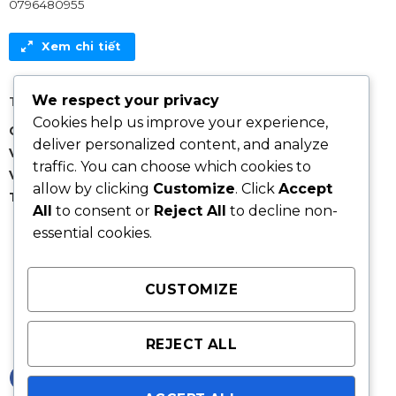
0796480955
Xem chi tiết
We respect your privacy
Thông tin thanh toán:
Cookies help us improve your experience,
Chủ tài khoản: Nguyen Duy Chuong
deliver personalized content, and analyze
Vietcombank
: 1056798967
traffic. You can choose which cookies to
VIB
: 026377141
allow by clicking
Customize
. Click
Accept
Techcombank
: 19070494780010
All
to consent or
Reject All
to decline non-
essential cookies.
CUSTOMIZE
REJECT ALL