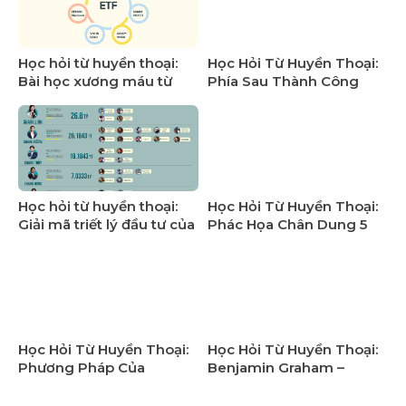
Học hỏi từ huyền thoại:
Học Hỏi Từ Huyền Thoại:
Bài học xương máu từ
Phía Sau Thành Công
các quỹ đầu tư lớn tại Việt
Lừng Lẫy Là Những Thất
Nam
Bại Đắt Giá
Học hỏi từ huyền thoại:
Học Hỏi Từ Huyền Thoại:
Giải mã triết lý đầu tư của
Phác Họa Chân Dung 5
các
“Bóng Dáng” Đầu Tư Kín
Tiếng Tại Việt Nam
Học Hỏi Từ Huyền Thoại:
Học Hỏi Từ Huyền Thoại:
Phương Pháp Của
Benjamin Graham –
Graham Lỗi Thời Hay
Người Thầy Định Hình Tư
Vượt Thời Gian?
Duy Đầu Tư Của Warren