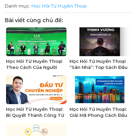
Danh mục:
Học Hỏi Từ Huyền Thoại
Bài viết cùng chủ đề:
Học Hỏi Từ Huyền Thoại
Học Hỏi Từ Huyền Thoại
Theo Cách Của Người
“Sân Nhà”: Top Sách Đầu
Việt: Xây Dựng Cộng
Tư Hay Nhất Của Tác Giả
Đồng Đầu Tư Cùng Tiến
Việt
Bộ
Học Hỏi Từ Huyền Thoại:
Học Hỏi Từ Huyền Thoại:
Bí Quyết Thành Công Từ
Giải Mã Phong Cách Đầu
Các Nhà Đầu Tư Chuyên
Tư Của Người Việt –
Nghiệp
Giống Và Khác Gì Thế
Giới?