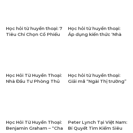
Buffett
Học hỏi từ huyền thoại: 7
Học hỏi từ huyền thoại:
Tiêu Chí Chọn Cổ Phiếu
Áp dụng kiến thức ‘Nhà
Cho Nhà Đầu Tư Phòng
đầu tư thông minh’ để
Thủ Theo Benjamin
làm giàu
Graham
Học Hỏi Từ Huyền Thoại:
Học hỏi từ huyền thoại:
Nhà Đầu Tư Phòng Thủ
Giải mã “Ngài Thị trường”
và Tấn Công Theo
và cách ứng xử thông
Benjamin Graham
minh
Học Hỏi Từ Huyền Thoại:
Peter Lynch Tại Việt Nam:
Benjamin Graham – “Cha
Bí Quyết Tìm Kiếm Siêu