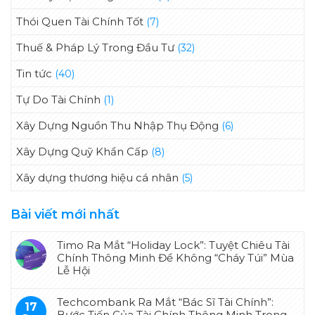
Thói Quen Tài Chính Tốt
(7)
Thuế & Pháp Lý Trong Đầu Tư
(32)
Tin tức
(40)
Tự Do Tài Chính
(1)
Xây Dựng Nguồn Thu Nhập Thụ Động
(6)
Xây Dựng Quỹ Khẩn Cấp
(8)
Xây dựng thương hiệu cá nhân
(5)
Bài viết mới nhất
Timo Ra Mắt “Holiday Lock”: Tuyệt Chiêu Tài
Chính Thông Minh Để Không “Cháy Túi” Mùa
Lễ Hội
Techcombank Ra Mắt “Bác Sĩ Tài Chính”:
17
Bước Tiến Của Tài Chính Thông Minh Trong