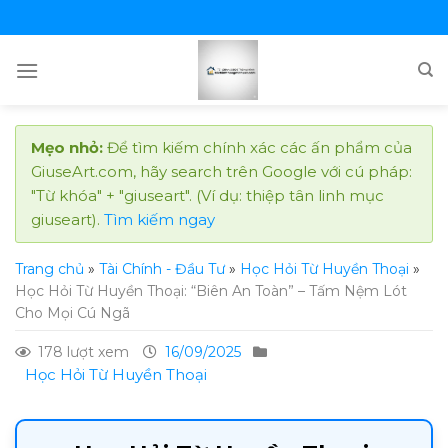
Skip
to
content
Mẹo nhỏ:
Để tìm kiếm chính xác các ấn phẩm của
GiuseArt.com, hãy search trên Google với cú pháp:
"Từ khóa" + "giuseart". (Ví dụ: thiệp tân linh mục
giuseart).
Tìm kiếm ngay
Trang chủ
»
Tài Chính - Đầu Tư
»
Học Hỏi Từ Huyền Thoại
»
Học Hỏi Từ Huyền Thoại: “Biên An Toàn” – Tấm Nệm Lót
Cho Mọi Cú Ngã
178 lượt xem
16/09/2025
Học Hỏi Từ Huyền Thoại