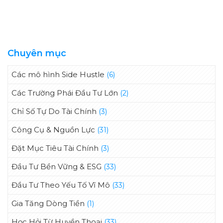
Đẻ” Của Đầu Tư Giá Trị
Cổ Phiếu Bất Chấp Thị
Trường
Chuyên mục
Các mô hình Side Hustle
(6)
Các Trường Phái Đầu Tư Lớn
(2)
Chỉ Số Tự Do Tài Chính
(3)
Công Cụ & Nguồn Lực
(31)
Đặt Mục Tiêu Tài Chính
(3)
Đầu Tư Bền Vững & ESG
(33)
Đầu Tư Theo Yếu Tố Vĩ Mô
(33)
Gia Tăng Dòng Tiền
(1)
Học Hỏi Từ Huyền Thoại
(33)