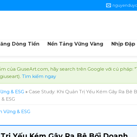
nguyenduy
Tăng Dòng Tiền
Nền Tảng Vững Vàng
Nhịp Đập
m của GiuseArt.com, hãy search trên Google với cú pháp: 
 giuseart).
Tìm kiếm ngay
Vững & ESG
»
Case Study: Khi Quản Trị Yếu Kém Gây Ra Bê B
 & ESG
n Vững & ESG
 Trị Yếu Kém Gây Ra Bê Bối Doanh