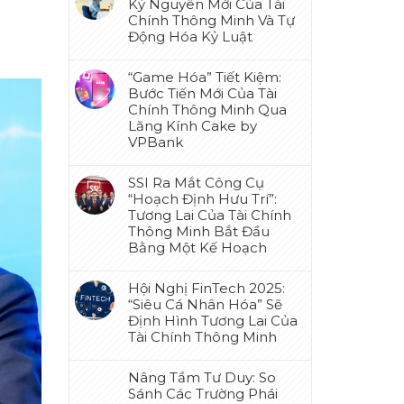
Kỷ Nguyên Mới Của Tài
Chính Thông Minh Và Tự
Động Hóa Kỷ Luật
“Game Hóa” Tiết Kiệm:
Bước Tiến Mới Của Tài
Chính Thông Minh Qua
Lăng Kính Cake by
VPBank
SSI Ra Mắt Công Cụ
“Hoạch Định Hưu Trí”:
Tương Lai Của Tài Chính
Thông Minh Bắt Đầu
Bằng Một Kế Hoạch
Hội Nghị FinTech 2025:
“Siêu Cá Nhân Hóa” Sẽ
Định Hình Tương Lai Của
Tài Chính Thông Minh
Nâng Tầm Tư Duy: So
Sánh Các Trường Phái