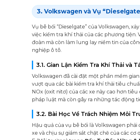
3. Volkswagen và Vụ “Dieselgate
Vụ bê bối “Dieselgate” của Volkswagen, xảy 
việc kiểm tra khí thải của các phương tiện.
đoàn mà còn làm lung lay niềm tin của cô
nghiệp ô tô.
3.1. Gian Lận Kiểm Tra Khí Thải và
Volkswagen đã cài đặt một phần mềm gian l
vượt qua các bài kiểm tra khí thải tiêu chu
NOx (oxit nitơ) của các xe này cao hơn tiê
pháp luật mà còn gây ra những tác động t
3.2. Bài Học Về Trách Nhiệm Môi T
Hậu quả của vụ bê bối là Volkswagen phải đ
xe và chịu sự giám sát chặt chẽ của các c