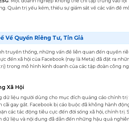
 ESG
. Một doanh nghiệp không thể chỉ tập trung vào lợi
g. Quản trị yếu kém, thiếu sự giám sát về các vấn đề mô
ề Về Quyền Riêng Tư, Tin Giả
ính truyền thống, những vấn đề liên quan đến quyền ri
u cực đến xã hội của Facebook (nay là Meta) đã đặt ra nhữ
n trị) trong mô hình kinh doanh của các tập đoàn công n
ng Xã Hội
ụng dữ liệu người dùng cho mục đích quảng cáo chính trị 
anh cãi gay gắt. Facebook bị cáo buộc đã không hành độn
các tác động tiêu cực đến đời sống xã hội, chính trị. 
đến dữ liệu và nội dung đã dẫn đến những hậu quả nghi