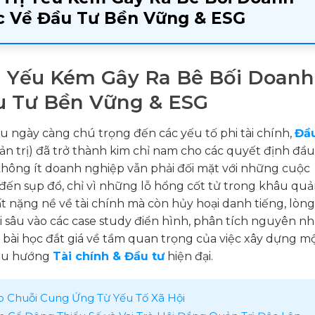
ọc Về Đầu Tư Bền Vững & ESG
rị Yếu Kém Gây Ra Bê Bối Doanh
u Tư Bền Vững & ESG
ầu ngày càng chú trọng đến các yếu tố phi tài chính,
Đầ
ản trị) đã trở thành kim chỉ nam cho các quyết định đầu
không ít doanh nghiệp vẫn phải đối mặt với những cuộc
n sụp đổ, chỉ vì những lỗ hổng cốt tử trong khâu quản
 nặng nề về tài chính mà còn hủy hoại danh tiếng, lòng
đi sâu vào các case study điển hình, phân tích nguyên n
 bài học đắt giá về tầm quan trọng của việc xây dựng m
 xu hướng
Tài chính & Đầu tư
hiện đại.
o Chuỗi Cung Ứng Từ Yếu Tố Xã Hội