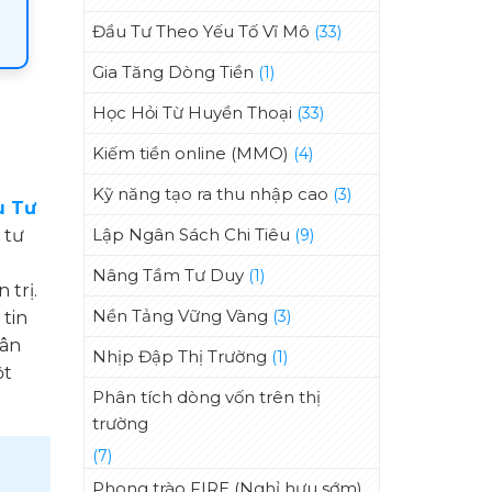
Đầu Tư Theo Yếu Tố Vĩ Mô
(33)
Gia Tăng Dòng Tiền
(1)
Học Hỏi Từ Huyền Thoại
(33)
Kiếm tiền online (MMO)
(4)
Kỹ năng tạo ra thu nhập cao
(3)
u Tư
Lập Ngân Sách Chi Tiêu
 tư
(9)
Nâng Tầm Tư Duy
(1)
 trị.
Nền Tảng Vững Vàng
(3)
 tin
hân
Nhịp Đập Thị Trường
(1)
ột
Phân tích dòng vốn trên thị
trường
(7)
Phong trào FIRE (Nghỉ hưu sớm)