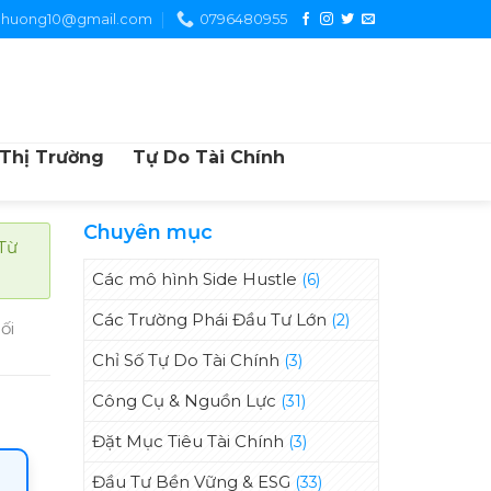
chuong10@gmail.com
0796480955
 Thị Trường
Tự Do Tài Chính
Chuyên mục
"Từ
Các mô hình Side Hustle
(6)
Các Trường Phái Đầu Tư Lớn
(2)
ối
Chỉ Số Tự Do Tài Chính
(3)
Công Cụ & Nguồn Lực
(31)
Đặt Mục Tiêu Tài Chính
(3)
Đầu Tư Bền Vững & ESG
(33)