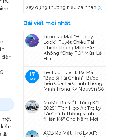
 như
Xây dựng thương hiệu cá nhân
(5)
hiện
Bài viết mới nhất
Timo Ra Mắt “Holiday
ên
Lock”: Tuyệt Chiêu Tài
Chính Thông Minh Để
ín
Không “Cháy Túi” Mùa Lễ
t đến
Hội
cao
 G
Techcombank Ra Mắt
17
“Bác Sĩ Tài Chính”: Bước
Dec
Tiến Của Tài Chính Thông
Minh Trong Kỷ Nguyên Số
MoMo Ra Mắt “Tổng Kết
2025” Tích Hợp AI: Trợ Lý
Tài Chính Thông Minh
o một
“Hiến Kế” Cho Năm Mới
à kiểm
ACB Ra Mắt “Trợ Lý AI”:
h &