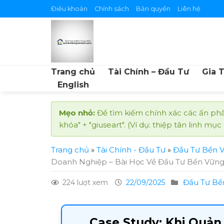
Skip
Điều khoản
Chính sách
Bản quyền
Liên hệ
to
content
Trang chủ
Tài Chính – Đầu Tư
Gia 
English
Mẹo nhỏ:
Để tìm kiếm chính xác các ấn phẩ
khóa" + "giuseart". (Ví dụ: thiệp tân linh mục
Trang chủ
»
Tài Chính - Đầu Tư
»
Đầu Tư Bền 
Doanh Nghiệp – Bài Học Về Đầu Tư Bền Vững
Đầu Tư Bề
224 lượt xem
22/09/2025
Case Study: Khi Quản