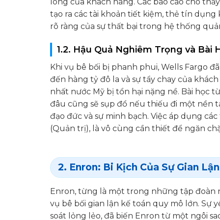
lòng của khách hàng. Các báo cáo cho thấy,
tạo ra các tài khoản tiết kiệm, thẻ tín dụ
rõ ràng của sự thất bại trong hệ thống quản 
1.2. Hậu Quả Nghiêm Trọng và Bài
Khi vụ bê bối bị phanh phui, Wells Fargo đã 
đến hàng tỷ đô la và sự tẩy chay của khác
nhất nước Mỹ bị tổn hại nặng nề. Bài học t
đâu cũng sẽ sụp đổ nếu thiếu đi một nền 
đạo đức và sự minh bạch. Việc áp dụng các
(Quản trị), là vô cùng cần thiết để ngăn chặ
2. Enron: Bi Kịch Của Sự Gian Lậ
Enron, từng là một trong những tập đoàn n
vụ bê bối gian lận kế toán quy mô lớn. Sự y
soát lỏng lẻo, đã biến Enron từ một ngôi 