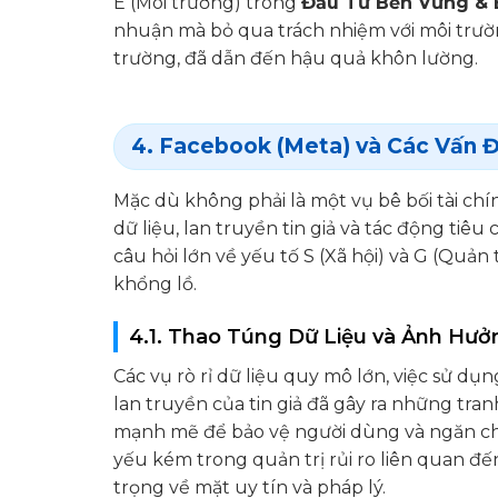
E (Môi trường) trong
Đầu Tư Bền Vững &
nhuận mà bỏ qua trách nhiệm với môi trườn
trường, đã dẫn đến hậu quả khôn lường.
4. Facebook (Meta) và Các Vấn Đ
Mặc dù không phải là một vụ bê bối tài ch
dữ liệu, lan truyền tin giả và tác động tiê
câu hỏi lớn về yếu tố S (Xã hội) và G (Quả
khổng lồ.
4.1. Thao Túng Dữ Liệu và Ảnh Hưở
Các vụ rò rỉ dữ liệu quy mô lớn, việc sử d
lan truyền của tin giả đã gây ra những tr
mạnh mẽ để bảo vệ người dùng và ngăn chặn 
yếu kém trong quản trị rủi ro liên quan 
trọng về mặt uy tín và pháp lý.