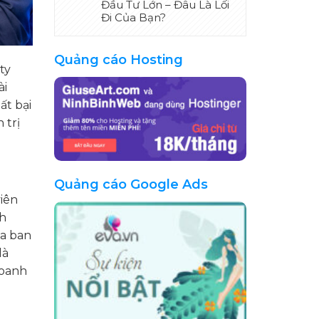
Đầu Tư Lớn – Đâu Là Lối
Đi Của Bạn?
Quảng cáo Hosting
ty
ài
ất bại
 trị
Quảng cáo Google Ads
viên
nh
ủa ban
là
doanh