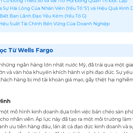
Cổ Đông Thiểu Số và Vai Trò Hội Đồng Quản Trị Độc Lập
 Sự Hài Lòng Của Nhân Viên (Yếu Tố ‘S’) và Hiệu Quả Kinh
Biết Ban Lãnh Đạo Yếu Kém (Yếu Tố G)
Hiệu Suất Tài Chính Bền Vững Của Doanh Nghiệp
Học Từ Wells Fargo
 những ngân hàng lớn nhất nước Mỹ, đã trải qua một gia
lớn và văn hóa khuyến khích hành vi phi đạo đức. Sự yế
khách hàng bị mở tài khoản giả mạo, gây thiệt hại nghiê
Hình
một mô hình kinh doanh dựa trên việc bán chéo sản ph
ho nhân viên. Áp lực này đã tạo ra một môi trường làm 
thành ưu tiên hàng đầu, lấn át cả đạo đức kinh doanh và s