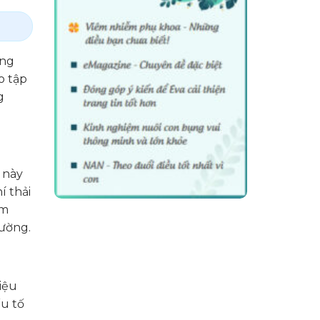
ong
o tập
g
 này
í thải
ạm
rường.
iệu
ếu tố