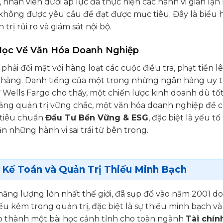
 nhân viên dưới áp lực đã thực hiện các hành vi gian lận
ng không được yêu cầu để đạt được mục tiêu. Đây là biểu 
trị rủi ro và giám sát nội bộ.
 Học Về Văn Hóa Doanh Nghiệp
phải đối mặt với hàng loạt các cuộc điều tra, phạt tiền l
h hàng. Danh tiếng của một trong những ngân hàng uy t
ừ Wells Fargo cho thấy, một chiến lược kinh doanh dù tố
tảng quản trị vững chắc, một văn hóa doanh nghiệp đề 
 tiêu chuẩn
Đầu Tư Bền Vững & ESG
, đặc biệt là yếu tố
n những hành vi sai trái từ bên trong.
n Kế Toán và Quản Trị Thiếu Minh Bạch
ăng lượng lớn nhất thế giới, đã sụp đổ vào năm 2001 d
ếu kém trong quản trị, đặc biệt là sự thiếu minh bạch v
sao thành một bài học cảnh tỉnh cho toàn ngành
Tài chín