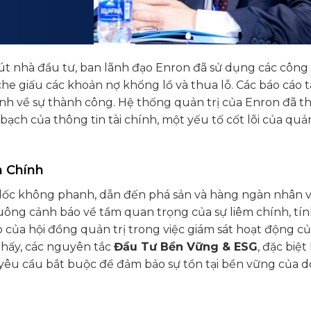
hút nhà đầu tư, ban lãnh đạo Enron đã sử dụng các công 
che giấu các khoản nợ khổng lồ và thua lỗ. Các báo cáo t
ảnh về sự thành công. Hệ thống quản trị của Enron đã th
ạch của thông tin tài chính, một yếu tố cốt lõi của quản
m Chính
ao dốc không phanh, dẫn đến phá sản và hàng ngàn nhân 
huông cảnh báo về tầm quan trọng của sự liêm chính, tí
rò của hội đồng quản trị trong việc giám sát hoạt động c
thấy, các nguyên tắc
Đầu Tư Bền Vững & ESG
, đặc biệt 
 yêu cầu bắt buộc để đảm bảo sự tồn tại bền vững của 