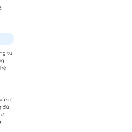
i
êng tư
ng
ghệ
và sự
g đủ
Sự
êm