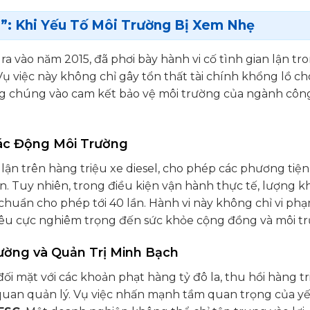
”: Khi Yếu Tố Môi Trường Bị Xem Nhẹ
ra vào năm 2015, đã phơi bày hành vi cố tình gian lận tr
 Vụ việc này không chỉ gây tổn thất tài chính khổng lồ ch
ng chúng vào cam kết bảo vệ môi trường của ngành côn
 Tác Động Môi Trường
ận trên hàng triệu xe diesel, cho phép các phương tiện
ẩn. Tuy nhiên, trong điều kiện vận hành thực tế, lượng kh
u chuẩn cho phép tới 40 lần. Hành vi này không chỉ vi ph
iêu cực nghiêm trọng đến sức khỏe cộng đồng và môi t
rường và Quản Trị Minh Bạch
ối mặt với các khoản phạt hàng tỷ đô la, thu hồi hàng tr
ơ quan quản lý. Vụ việc nhấn mạnh tầm quan trọng của y