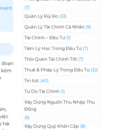
(7)
 Doanh
Quản Lý Rủi Ro
(33)
Quản Lý Tài Chính Cá Nhân
(9)
Tài Chính – Đầu Tư
(1)
Tâm Lý Học Trong Đầu Tư
(7)
Thói Quen Tài Chính Tốt
(7)
i đoạn
Thuế & Pháp Lý Trong Đầu Tư
(32)
u kém
m
Tin tức
(40)
Tự Do Tài Chính
(1)
Xây Dựng Nguồn Thu Nhập Thụ
Động
ẩm,
việc
(6)
ự hài
Xây Dựng Quỹ Khẩn Cấp
(8)